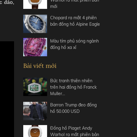
Warhol ra mắt phiên bản
c đáo,
mới
Chopard ra mắt 4 phiên
bản đồng hồ Alpine Eagle
Màu tím phủ sóng ngành
đồng hồ xa xỉ
Bài viết mới
Bức tranh thiên nhiên
trên hai đồng hồ Franck
Muller…
Barron Trump đeo đồng
hồ 50.000 USD
Đồng hồ Piaget Andy
Warhol ra mắt phiên bản