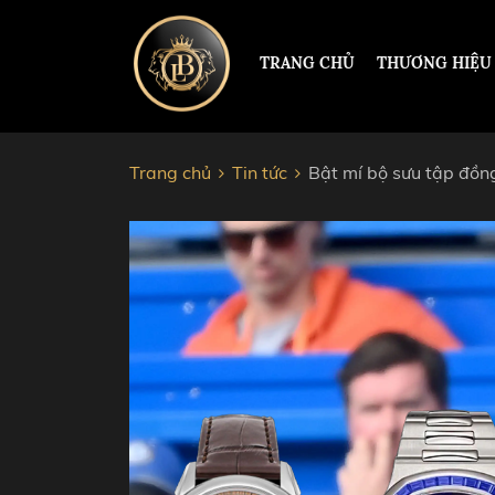
TRANG CHỦ
THƯƠNG HIỆU
Trang chủ
Tin tức
Bật mí bộ sưu tập đồn
ĐỒNG HỒ HERMLE
PAUL 
PATEK PHILIPPE
ROLEX
RICHARD MILLE
HUBL
CORUM
AUDEM
JACOB&CO
CHOP
VACHERON CONSTANTIN
CARTI