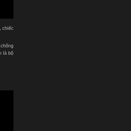
 chiếc
g chống
n là bộ