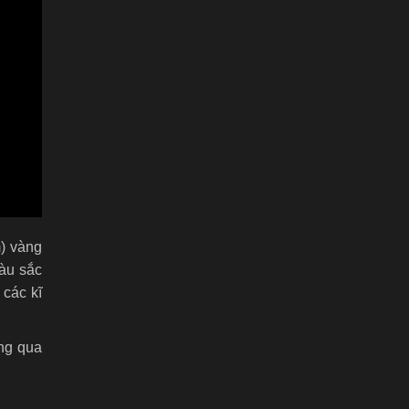
) vàng
màu sắc
 các kĩ
ng qua