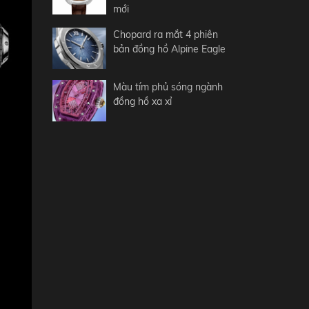
mới
Chopard ra mắt 4 phiên
bản đồng hồ Alpine Eagle
Màu tím phủ sóng ngành
đồng hồ xa xỉ