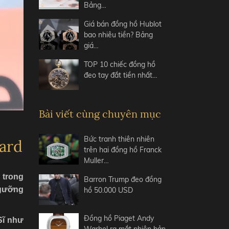
Bảng…
Giá bán đồng hồ Hublot
bao nhiêu tiền? Bảng
giá…
TOP 10 chiếc đồng hồ
đeo tay đắt tiền nhất…
Bài viết cùng chuyên mục
Bức tranh thiên nhiên
pard
trên hai đồng hồ Franck
Muller…
 trong
Barron Trump đeo đồng
ngưỡng
hồ 50.000 USD
Đồng hồ Piaget Andy
Sĩ như