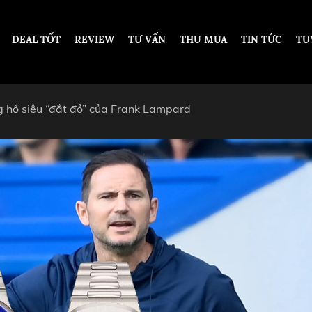
DEAL TỐT
REVIEW
TƯ VẤN
THU MUA
TIN TỨC
TU
g hồ siêu “đắt đỏ” của Frank Lampard
DESIGN
DƯỚI 200 TRIỆU VNĐ
TỪ 200 - 500 TRIỆU VNĐ
OT
TỪ 500 TRIỆU - 1 TỶ VNĐ
ARS PIGUET
TỪ 1 - 2 TỶ VNĐ
ARD
TỪ 2 TỶ - 5 TỶ VNĐ
ER