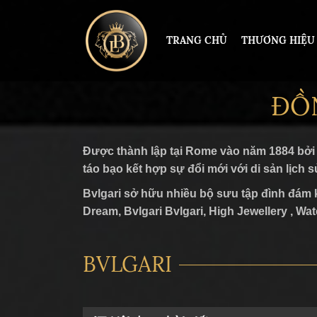
TRANG CHỦ
THƯƠNG HIỆU
ĐỒ
ĐỒNG HỒ HERMLE
PAUL 
Được thành lập tại Rome vào năm 1884 bởi m
táo bạo kết hợp sự đổi mới với di sản lịch s
PATEK PHILIPPE
ROLEX
Bvlgari sở hữu nhiều bộ sưu tập đình đám k
RICHARD MILLE
HUBL
Dream, Bvlgari Bvlgari, High Jewellery , Wat
CORUM
AUDEM
BVLGARI
JACOB&CO
CHOP
VACHERON CONSTANTIN
CARTI