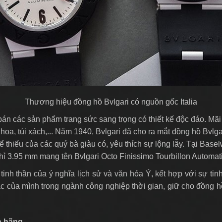
Thương hiệu đồng hồ Bvlgari có nguồn gốc Italia
 bán các sản phẩm trang sức sang trọng có thiết kế độc đáo. Mã
a, túi xách,... Năm 1940, Bvlgari đã cho ra mắt đồng hồ Bvlg
 thiếu của các quý bà giàu có, yêu thích sự lộng lẫy. Tại Basel
chỉ 3.95 mm mang tên Bvlgari Octo Finissimo Tourbillon Automati
nh thần của ý nghĩa lịch sử và văn hóa Ý, kết hợp với sự tinh
ắc của mình trong ngành công nghiệp thời gian, giữ cho đồng h
nh hãng