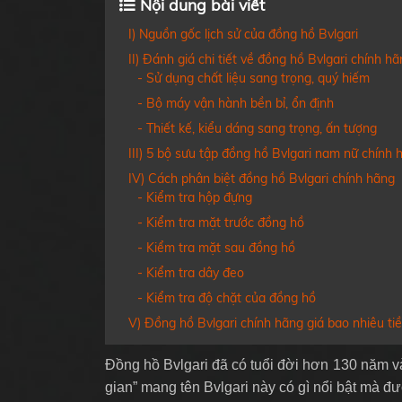
Nội dung bài viết
ZENITH
PIAGE
I) Nguồn gốc lịch sử của đồng hồ Bvlgari
BVLGARI
CHANE
II) Đánh giá chi tiết về đồng hồ Bvlgari chính h
- Sử dụng chất liệu sang trọng, quý hiếm
- Bộ máy vận hành bền bỉ, ổn định
- Thiết kế, kiểu dáng sang trọng, ấn tượng
III) 5 bộ sưu tập đồng hồ Bvlgari nam nữ chính 
IV) Cách phân biệt đồng hồ Bvlgari chính hãng
- Kiểm tra hộp đựng
- Kiểm tra mặt trước đồng hồ
- Kiểm tra mặt sau đồng hồ
- Kiểm tra dây đeo
- Kiểm tra độ chặt của đồng hồ
V) Đồng hồ Bvlgari chính hãng giá bao nhiêu tiê
Đồng hồ Bvlgari đã có tuổi đời hơn 130 năm và
gian” mang tên Bvlgari này có gì nổi bật mà đ