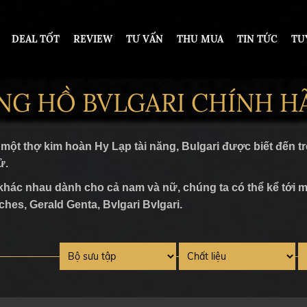
DEAL TỐT
REVIEW
TƯ VẤN
THU MUA
TIN TỨC
TU
NG HỒ BVLGARI CHÍNH H
DESIGN
DƯỚI 200 TRIỆU VNĐ
ột thợ kim hoàn Hy Lạp tài năng, Bulgari được biết đến trê
ử.
TỪ 200 - 500 TRIỆU VNĐ
hác nhau dành cho cả nam và nữ, chúng ta có thể kể tới một
OT
TỪ 500 TRIỆU - 1 TỶ VNĐ
ches, Gerald Genta, Bvlgari Bvlgari.
ARS PIGUET
TỪ 1 - 2 TỶ VNĐ
ARD
TỪ 2 TỶ - 5 TỶ VNĐ
ER