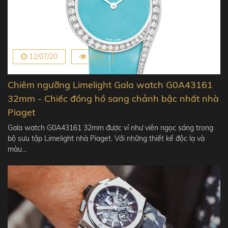
12/07/20
3202
Chiêm ngưỡng Limelight Gala watch G0A43161
32mm - Chiếc đồng hồ sang chảnh bậc nhất nhà
Piaget
Gala watch G0A43161 32mm được ví như viên ngọc sáng trong
bộ sưu tập Limelight nhà Piaget. Với những thiết kế độc lạ và
màu…