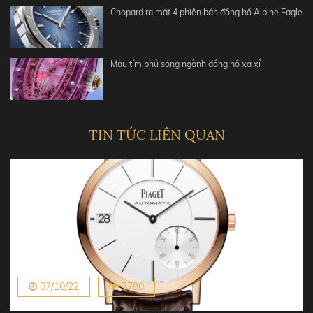
Chopard ra mắt 4 phiên bản đồng hồ Alpine Eagle
Màu tím phủ sóng ngành đồng hồ xa xỉ
TIN TỨC LIÊN QUAN
07/10/22
3780