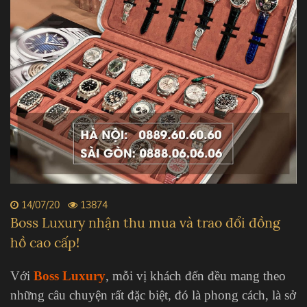
14/07/20
13874
Boss Luxury nhận thu mua và trao đổi đồng
hồ cao cấp!
Với
Boss Luxury
, mỗi vị khách đến đều mang theo
những câu chuyện rất đặc biệt, đó là phong cách, là sở