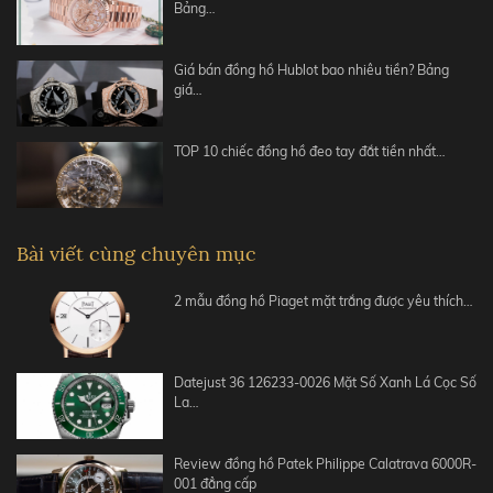
Bảng…
Giá bán đồng hồ Hublot bao nhiêu tiền? Bảng
giá…
TOP 10 chiếc đồng hồ đeo tay đắt tiền nhất…
Bài viết cùng chuyên mục
2 mẫu đồng hồ Piaget mặt trắng được yêu thích…
Datejust 36 126233-0026 Mặt Số Xanh Lá Cọc Số
La…
Review đồng hồ Patek Philippe Calatrava 6000R-
001 đẳng cấp