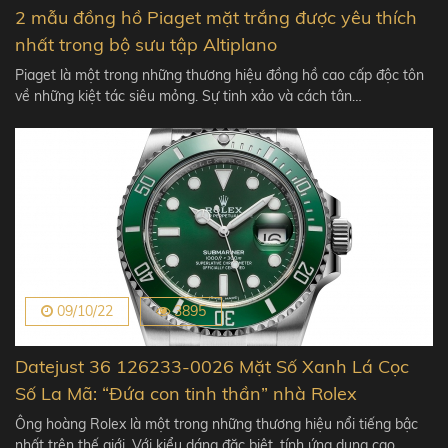
2 mẫu đồng hồ Piaget mặt trắng được yêu thích
nhất trong bộ sưu tập Altiplano
Piaget là một trong những thương hiệu đồng hồ cao cấp độc tôn
về những kiệt tác siêu mỏng. Sự tinh xảo và cách tân…
09/10/22
3895
Datejust 36 126233-0026 Mặt Số Xanh Lá Cọc
Số La Mã: “Đứa con tinh thần” nhà Rolex
Ông hoàng Rolex là một trong những thương hiệu nổi tiếng bậc
nhất trên thế giới. Với kiểu dáng đặc biệt, tính ứng dụng cao,…