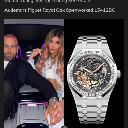
Giá thị trường hiện tại khoảng 300.000 $.
Audemars Piguet Royal Oak Openworked 15412BC