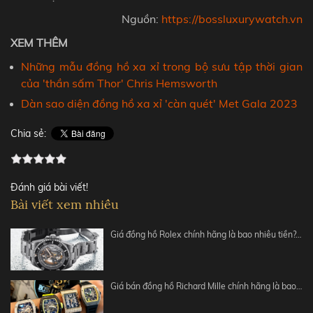
Nguồn:
https://bossluxurywatch.vn
XEM THÊM
Những mẫu đồng hồ xa xỉ trong bộ sưu tập thời gian
của 'thần sấm Thor' Chris Hemsworth
Dàn sao diện đồng hồ xa xỉ 'càn quét' Met Gala 2023
Chia sẻ:
Đánh giá bài viết!
Bài viết xem nhiều
Giá đồng hồ Rolex chính hãng là bao nhiêu tiền?…
Giá bán đồng hồ Richard Mille chính hãng là bao…