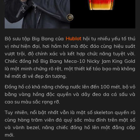
Bộ sưu tập Big Bang của
Hublot
hội tụ nhiều yếu tố thú
vị như hiện đại, hơi hầm hố mà độc đáo cùng hiệu suất
vượt trội, độ chính xác và kết hợp chức năng tuyệt vời.
Chiếc đồng hồ Big Bang Meca-10 Nicky Jam King Gold
là một minh chứng rõ rệt, một thiết kế táo bạo mà không
hề mất đi vẻ đẹp ấn tượng.
Đồng hồ có khả năng chống nước lên đến 100 mét, bộ vỏ
bằng vàng hồng độc quyền và dây đeo da cá sấu và
cao su màu sắc rạng rỡ.
Tuy nhiên, nổi bật nhất vẫn là mặt số skeleton quyến rũ
cùng hàng trăm viên đá quý sắc màu đính trên mặt số
và vành bezel, nâng chiếc đồng hồ lên một đẳng cấp
mới.