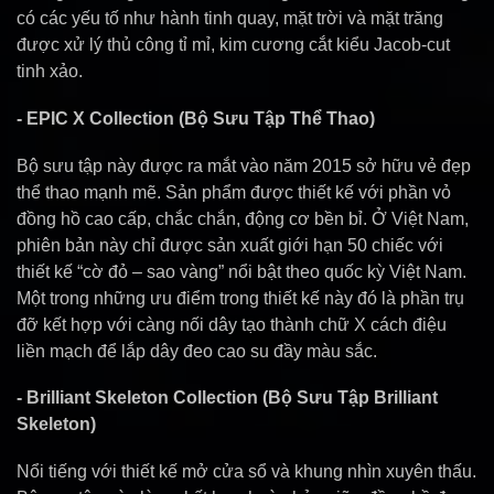
có các yếu tố như hành tinh quay, mặt trời và mặt trăng
được xử lý thủ công tỉ mỉ, kim cương cắt kiểu Jacob-cut
tinh xảo.
- EPIC X Collection (Bộ Sưu Tập Thể Thao)
Bộ sưu tập này được ra mắt vào năm 2015 sở hữu vẻ đẹp
thể thao mạnh mẽ. Sản phẩm được thiết kế với phần vỏ
đồng hồ cao cấp, chắc chắn, động cơ bền bỉ. Ở Việt Nam,
phiên bản này chỉ được sản xuất giới hạn 50 chiếc với
thiết kế “cờ đỏ – sao vàng” nổi bật theo quốc kỳ Việt Nam.
Một trong những ưu điểm trong thiết kế này đó là phần trụ
đỡ kết hợp với càng nối dây tạo thành chữ X cách điệu
liền mạch để lắp dây đeo cao su đầy màu sắc.
- Brilliant Skeleton Collection (Bộ Sưu Tập Brilliant
Skeleton)
Nổi tiếng với thiết kế mở cửa sổ và khung nhìn xuyên thấu.