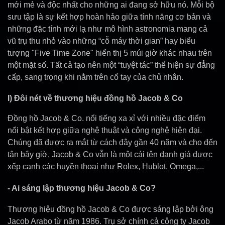
mới mẻ và độc nhất cho những ai đang sở hữu nó. Mỗi bộ
sưu tập là sự kết hợp hoàn hảo giữa tính năng cơ bản và
những đặc tính mới lạ như mô hình astronomia mang cả
vũ trụ thu nhỏ vào những “cỗ máy thời gian” hay biểu
tượng "Five Time Zone" hiển thị 5 múi giờ khác nhau trên
một mặt số. Tất cả tạo nên một “tuyệt tác” thể hiện sự đẳng
cấp, sang trọng khi nằm trên cổ tay của chủ nhân.
I) Đôi nét về thương hiệu đồng hồ Jacob & Co
Đồng hồ Jacob & Co. nổi tiếng xa xỉ với nhiều đặc điểm
nổi bật kết hợp giữa nghệ thuật và công nghệ hiện đại.
Chúng đã được ra mắt từ cách đây gần 40 năm và cho đến
tận bây giờ, Jacob & Co vẫn là một cái tên danh giá được
xếp cạnh các huyền thoại như Rolex, Hublot, Omega,...
- Ai sáng lập thương hiệu Jacob & Co?
Thương hiệu đồng hồ Jacob & Co được sáng lập bởi ông
Jacob Arabo từ năm 1986. Trụ sở chính cả công ty Jacob