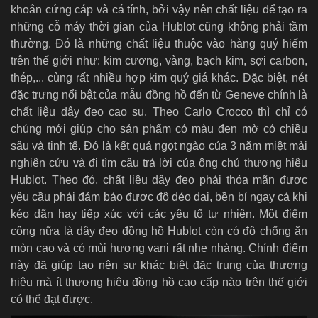
khoắn cứng cáp và cá tính, bởi vậy nên chất liệu để tạo ra
những cỗ máy thời gian của Hublot cũng không phải tầm
thường. Đó là những chất liệu thuộc vào hàng quý hiếm
trên thế giới như: kim cương, vàng, bạch kim, sợi carbon,
thép,... cùng rất nhiều hợp kim quý giá khác. Đặc biệt, nét
đặc trưng nổi bật của mẫu đồng hồ đến từ Geneve chính là
chất liệu dây đeo cao su. Theo Carlo Crocco thì chỉ có
chúng mới giúp cho sản phẩm có màu đen mờ có chiều
sâu và tinh tế. Đó là kết quả ngọt ngào của 3 năm miệt mài
nghiên cứu và đi tìm câu trả lời của ông chủ thương hiệu
Hublot. Theo đó, chất liệu dây đeo phải thỏa mãn được
yêu cầu phải đảm bảo được độ dẻo dai, bền bỉ ngay cả khi
kéo dãn hay tiếp xúc với các yêu tố tự nhiên. Một điểm
cộng nữa là dây đeo đồng hồ Hublot còn có độ chống ăn
mòn cao và có mùi hương vani rất nhẹ nhàng. Chính điểm
này đã giúp tạo nện sự khác biệt đặc trung của thương
hiệu mà ít thương hiệu đồng hồ cao cấp nào trên thế giới
có thể đạt được.