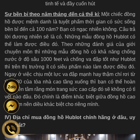
tinh tế và đầy cuốn hút
Sự bền bỉ theo năm tháng đến cả thế kỉ
:
Một chiếc đồng
hồ được mệnh danh là tuyệt phẩm thời gian có sức sống
bền bỉ đến cả 100 năm? Bạn có ngạc nhiên không. Câu trả
lời đương nhiên sẽ là có. Những mẫu đồng hồ Hublot có
thể làm được điều đó. Theo những đánh giá của giới
chuyên môn thì những mẫu đồng hồ có khả năng chống
nước ở độ sâu 1000 feet và chống va đập tốt như Hublot
thì trên thị trường ít có siêu phẩm nào làm được điều đó.
Ngay ở việc chịu một lực va đập mạnh hay thậm chí rơi từ
tầng 30 của tòa nhà cao tầng xuống thì bạn có thể hoàn
toàn yên tâm rằng món trang sức cao cấp đó sẽ không có tì
vết nào đâu. Đó chính là điểm khác biệt giữa đồng hồ cao
cấp làm nên diều khác biệt cho riêng mình.
IV) Địa chỉ mua đồng hồ Hublot chính hãng ở đâu, uy
tín nhất?