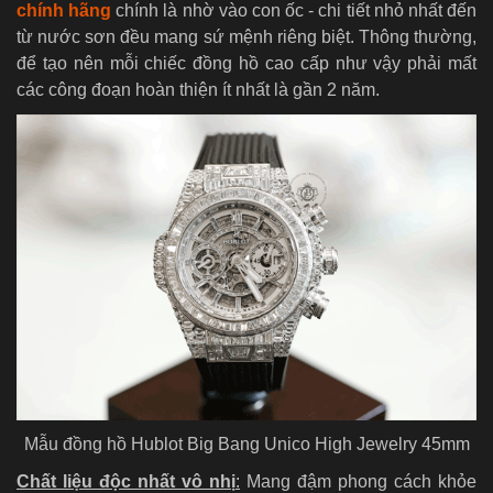
chính hãng
chính là nhờ vào con ốc - chi tiết nhỏ nhất đến
từ nước sơn đều mang sứ mệnh riêng biệt. Thông thường,
để tạo nên mỗi chiếc đồng hồ cao cấp như vậy phải mất
các công đoạn hoàn thiện ít nhất là gần 2 năm.
Mẫu đồng hồ Hublot Big Bang Unico High Jewelry 45mm
Chất liệu độc nhất vô nhị
:
Mang đậm phong cách khỏe