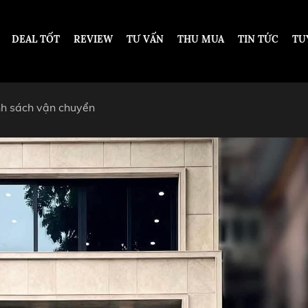
DEAL TỐT
REVIEW
TƯ VẤN
THU MUA
TIN TỨC
TU
nh sách vận chuyển
DESIGN
DƯỚI 200 TRIỆU VNĐ
TỪ 200 - 500 TRIỆU VNĐ
OT
TỪ 500 TRIỆU - 1 TỶ VNĐ
ARS PIGUET
TỪ 1 - 2 TỶ VNĐ
ARD
TỪ 2 TỶ - 5 TỶ VNĐ
ER