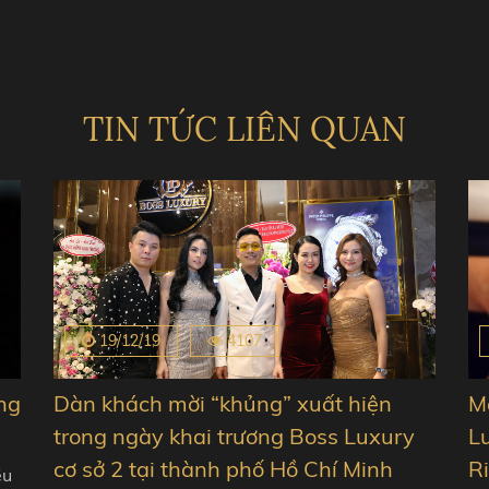
TIN TỨC LIÊN QUAN
19/12/19
4107
ng
Dàn khách mời “khủng” xuất hiện
Mộ
trong ngày khai trương Boss Luxury
L
cơ sở 2 tại thành phố Hồ Chí Minh
Ri
ều