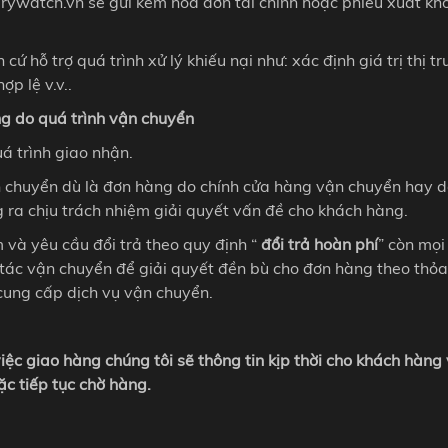
ywatch.vn sẽ gửi kèm hóa đơn tài chính hoặc phiếu xuất kh
ứ hỗ trợ quá trình xử lý khiếu nại như: xác định giá trị thị t
p lệ v.v..
ng do quá trình vận chuyển
á trình giao nhận.
ận chuyển dù là đơn hàng do chính cửa hàng vận chuyển hay 
g ra chịu trách nhiệm giải quyết vấn đề cho khách hàng.
và yêu cầu đổi trả theo quy định “
đổi trả hoàn phí
” còn mọi
ối tác vận chuyển để giải quyết đền bù cho đơn hàng theo thỏa
 cung cấp dịch vụ vận chuyển.
iệc giao hàng chúng tôi sẽ thông tin kịp thời cho khách hàng
ặc tiếp tục chờ hàng.