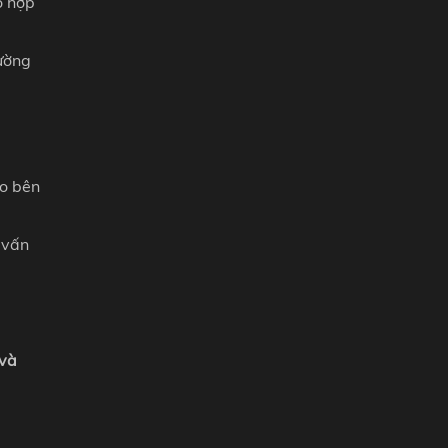
o hợp
rường
do bên
 vấn
 và