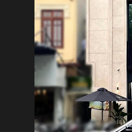
ZENITH
PIAGE
BVLGARI
CHANE