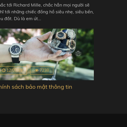
ắc tới Richard Mille, chắc hẳn mọi người sẽ
hĩ tới những chiếc đồng hồ siêu nhẹ, siêu bền,
êu đắt. Dù là em út…
12/07/19
7238
hính sách bảo mật thông tin