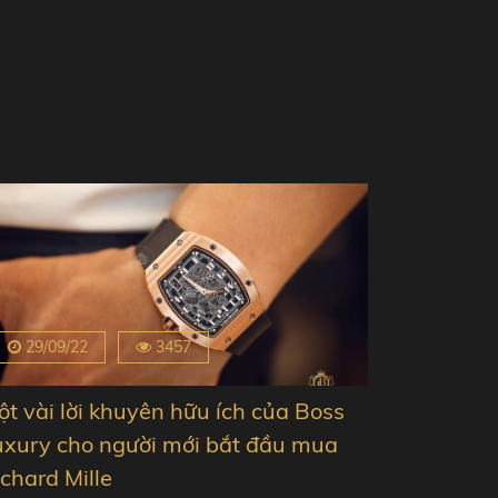
29/09/22
3457
t vài lời khuyên hữu ích của Boss
uxury cho người mới bắt đầu mua
chard Mille