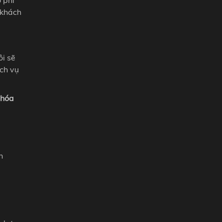
 khách
ôi sẽ
ịch vụ
 hóa
n