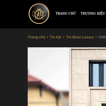
TRANG CHỦ
THƯƠNG HIỆU
Trang chủ
Tin tức
Tin Boss Luxury
Chí
ĐỒNG HỒ HERMLE
PAUL 
PATEK PHILIPPE
ROLEX
RICHARD MILLE
HUBL
CORUM
AUDEM
JACOB&CO
CHOP
VACHERON CONSTANTIN
CARTI