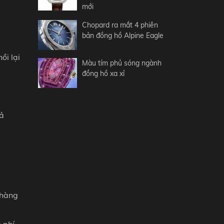
mới
Chopard ra mắt 4 phiên
bản đồng hồ Alpine Eagle
ồi lại
Màu tím phủ sóng ngành
đồng hồ xa xỉ
hả
 hàng
 phí