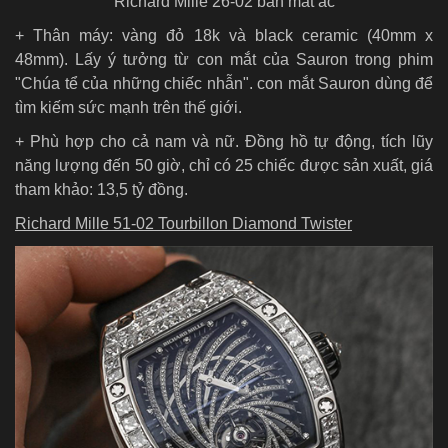
Richard Mille 26-02 bản mắt ác
+ Thân máy: vàng đỏ 18k và black ceramic (40mm x
48mm). Lấy ý tưởng từ con mắt của Sauron trong phim
"Chúa tể của những chiếc nhẫn". con mắt Sauron dùng để
tìm kiếm sức mạnh trên thế giới.
+ Phù hợp cho cả nam và nữ. Đồng hồ tự động, tích lũy
năng lượng đến 50 giờ, chỉ có 25 chiếc được sản xuất, giá
tham khảo: 13,5 tỷ đồng.
Richard Mille 51-02 Tourbillon Diamond Twister