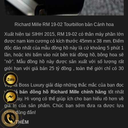
Richard Mille RM 19-02 Tourbillon bản Cánh hoa
Xuất hiện tại SIHH 2015, RM 19-02 có thân máy phần lớn
được nạm kim cương có kích thước 45mm x 38 mm. Điểm
độc đáo nhất của mẫu đồng hồ này là cứ khoảng 5 phút 1
lần, hoặc khi bấm vào nút bên trái đồng hồ, bông hoa sẽ
"nở". Mẫu đồng hồ này được sản xuất với số lượng rất
giới hạn với giá bán 25 tỷ đồng , toàn thế giới chỉ có 30
chiếc.
Vậy là Boss Luxury giải đáp những thắc mắc của bạn đọc
về
giá bán đồng hồ Richard Mille chính hãng
tốt nhất
hiện nay. Hi vọng có thể giúp ích cho bạn hiểu rõ hơn về
giá trị của sản phẩm. Chúc bạn sớm đưa ra được lựa
chọn đúng đắn!
XEM THÊM