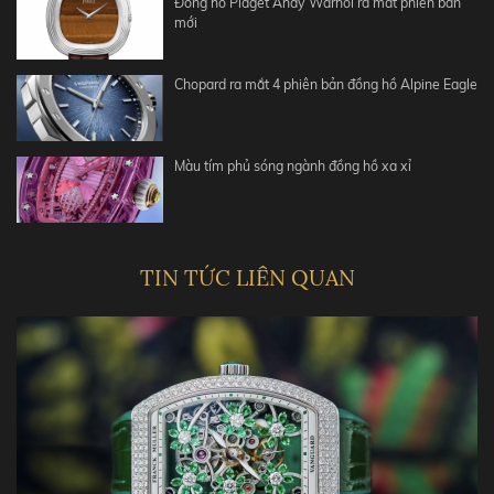
Đồng hồ Piaget Andy Warhol ra mắt phiên bản
mới
Chopard ra mắt 4 phiên bản đồng hồ Alpine Eagle
Màu tím phủ sóng ngành đồng hồ xa xỉ
TIN TỨC LIÊN QUAN