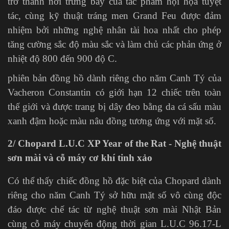
trở thành nơi trưng bày của tác phẩm hội họa tuyệt
tác, cùng kỹ thuật tráng men Grand Feu được đảm
nhiệm bởi những nghệ nhân tài hoa nhất cho phép
tăng cường sắc độ màu sắc và làm chủ các phản ứng ở
nhiệt độ 800 đến 900 độ C.
phiên bản đồng hồ dành riêng cho năm Canh Tý của
Vacheron Constantin có giới hạn 12 chiếc trên toàn
thế giới và được trang bị dây đeo bằng da cá sấu màu
xanh đậm hoặc màu nâu đồng tương ứng với mặt số.
2/ Chopard L.U.C XP Year of the Rat - Nghệ thuật
sơn mài và cỗ máy cơ khí tinh xảo
Có thể thấy chiếc đồng hồ đặc biệt của Chopard dành
riêng cho năm Canh Tý sở hữu mặt số vô cùng độc
đáo được chế tác từ nghệ thuật sơn mài Nhật Bản
cùng cỗ máy chuyển động thời gian L.U.C 96.17-L