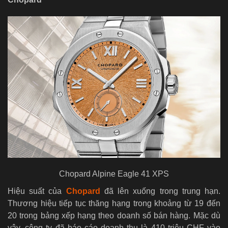
Chopard Alpine Eagle 41 XPS
Hiệu suất của
Chopard
đã lên xuống trong trung hạn.
Thương hiệu tiếp tục thăng hạng trong khoảng từ 19 đến
20 trong bảng xếp hạng theo doanh số bán hàng. Mặc dù
vậy, công ty đã báo cáo doanh thu là 410 triệu CHF vào