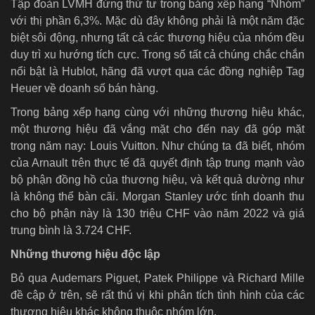
Tập đoàn LVMH đứng thứ tư trong bảng xếp hạng “Nhóm”
với thị phần 6,3%. Mặc dù đây không phải là một năm đặc
biệt sôi động, nhưng tất cả các thương hiệu của nhóm đều
duy trì xu hướng tích cực. Trong số tất cả chúng chắc chắn
nổi bật là Hublot, hãng đã vượt qua các đồng nghiệp Tag
Heuer về doanh số bán hàng.
Trong bảng xếp hạng cùng với những thương hiệu khác,
một thương hiệu đã vắng mặt cho đến nay đã góp mặt
trong năm nay: Louis Vuitton. Như chúng ta đã biết, nhóm
của Arnault trên thực tế đã quyết định tập trung mạnh vào
bộ phận đồng hồ của thương hiệu, và kết quả dường như
là không thể bàn cãi. Morgan Stanley ước tính doanh thu
cho bộ phận này là 130 triệu CHF vào năm 2022 và giá
trung bình là 3.724 CHF.
Những thương hiệu độc lập
Bỏ qua Audemars Piguet, Patek Philippe và Richard Mille
đề cập ở trên, sẽ rất thú vị khi phân tích tình hình của các
thương hiệu khác không thuộc nhóm lớn.