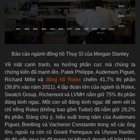
Báo cáo ngành đồng hồ Thụy Sĩ của Morgan Stanley
Về mặt cạnh tranh, xu hướng phân cực mà chúng ta
chứng kiến đã mạnh lên. Patek Philippe, Audemars Piguet,
Richard Mille và
đồng hồ Rolex
chiếm 41,7% thị phần
(39,8% vào năm 2021). 4 tập đoàn lớn của ngành là Rolex,
Swatch Group, Richemont và LVMH nắm giữ 75% thị phần
đáng kinh ngạc. Một con số đáng kinh ngạc để xem xét là
chỉ riêng Rolex (không bao gồm Tudor) đã nắm giữ 29,2%
thị phần. Đáng chú ý, hiệu suất trong năm của Audemars
Piguet, Breitling và Vacheron Constantin trong số các ông
lớn, ngoài ra còn có Girard Perregaux và Ulysse Nardin,
do đó việc mua lại đã mang lại kết quả doanh số bán hàng