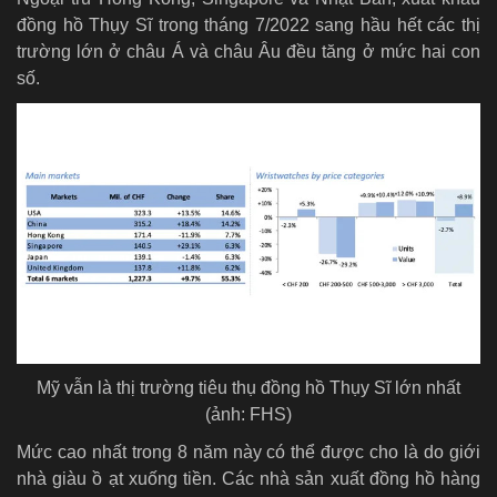
đồng hồ Thụy Sĩ trong tháng 7/2022 sang hầu hết các thị
trường lớn ở châu Á và châu Âu đều tăng ở mức hai con
số.
Mỹ vẫn là thị trường tiêu thụ đồng hồ Thụy Sĩ lớn nhất
(ảnh: FHS)
Mức cao nhất trong 8 năm này có thể được cho là do giới
nhà giàu ồ ạt xuống tiền. Các nhà sản xuất đồng hồ hàng