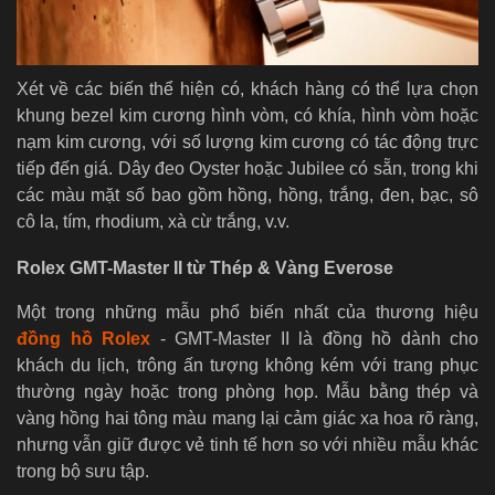
Xét về các biến thể hiện có, khách hàng có thể lựa chọn
khung bezel kim cương hình vòm, có khía, hình vòm hoặc
nạm kim cương, với số lượng kim cương có tác động trực
tiếp đến giá. Dây đeo Oyster hoặc Jubilee có sẵn, trong khi
các màu mặt số bao gồm hồng, hồng, trắng, đen, bạc, sô
cô la, tím, rhodium, xà cừ trắng, v.v.
Rolex GMT-Master II từ Thép & Vàng Everose
Một trong những mẫu phổ biến nhất của thương hiệu
đồng hồ Rolex
- GMT-Master II là đồng hồ dành cho
khách du lịch, trông ấn tượng không kém với trang phục
thường ngày hoặc trong phòng họp. Mẫu bằng thép và
vàng hồng hai tông màu mang lại cảm giác xa hoa rõ ràng,
nhưng vẫn giữ được vẻ tinh tế hơn so với nhiều mẫu khác
trong bộ sưu tập.