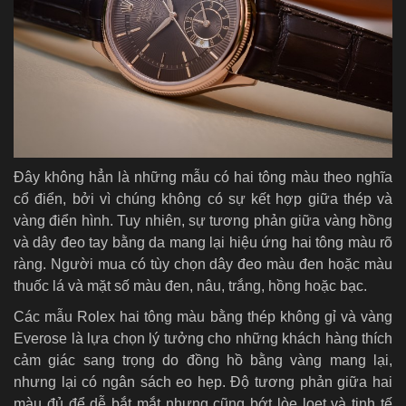
Đây không hẳn là những mẫu có hai tông màu theo nghĩa
cổ điển, bởi vì chúng không có sự kết hợp giữa thép và
vàng điển hình. Tuy nhiên, sự tương phản giữa vàng hồng
và dây đeo tay bằng da mang lại hiệu ứng hai tông màu rõ
ràng. Người mua có tùy chọn dây đeo màu đen hoặc màu
thuốc lá và mặt số màu đen, nâu, trắng, hồng hoặc bạc.
Các mẫu Rolex hai tông màu bằng thép không gỉ và vàng
Everose là lựa chọn lý tưởng cho những khách hàng thích
cảm giác sang trọng do đồng hồ bằng vàng mang lại,
nhưng lại có ngân sách eo hẹp. Độ tương phản giữa hai
màu đủ để dễ bắt mắt nhưng cũng bớt lòe loẹt và tinh tế