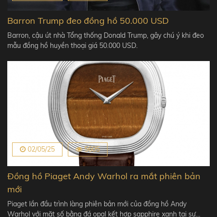
Barron Trump đeo đồng hồ 50.000 USD
Barron, cậu út nhà Tổng thống Donald Trump, gây chú ý khi đeo
mẫu đồng hồ huyền thoại giá 50.000 USD.
02/05/25
5605
Đồng hồ Piaget Andy Warhol ra mắt phiên bản
mới
Piaget lần đầu trình làng phiên bản mới của đồng hồ Andy
Warhol với mặt số bằng đá opal kết hợp sapphire xanh tại sự…