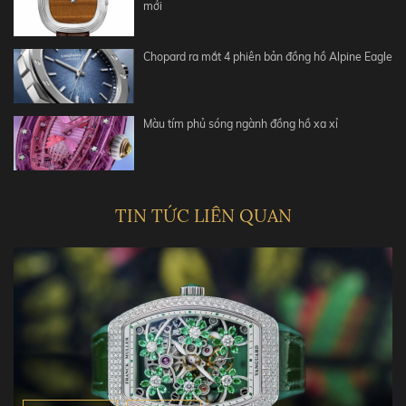
mới
Chopard ra mắt 4 phiên bản đồng hồ Alpine Eagle
Màu tím phủ sóng ngành đồng hồ xa xỉ
TIN TỨC LIÊN QUAN