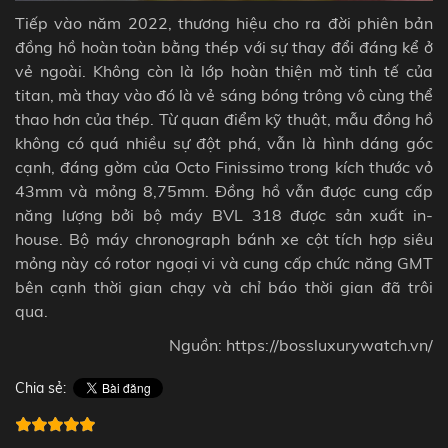
Tiếp vào năm 2022, thương hiệu cho ra đời phiên bản
đồng hồ hoàn toàn bằng thép với sự thay đổi đáng kể ở
vẻ ngoài. Không còn là lớp hoàn thiện mờ tinh tế của
titan, mà thay vào đó là vẻ sáng bóng trông vô cùng thể
thao hơn của thép. Từ quan điểm kỹ thuật, mẫu đồng hồ
không có quá nhiều sự đột phá, vẫn là hình dáng góc
cạnh, đáng gờm của Octo Finissimo trong kích thước vỏ
43mm và mỏng 8,75mm. Đồng hồ vẫn được cung cấp
năng lượng bởi bộ máy BVL 318 được sản xuất in-
house. Bộ máy chronograph bánh xe cột tích hợp siêu
mỏng này có
rotor
ngoại vi và cung cấp chức năng GMT
bên cạnh thời gian chạy và chỉ báo thời gian đã trôi
qua.
Nguồn:
https://bossluxurywatch.vn/
Chia sẻ: