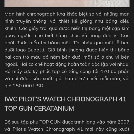
Màn hình chronograph khá khác biệt so với những màn
hình truyền thống, với thiết kế giống như bảng điều
khiển. Các giây trôi qua được hiển thị bằng một cặp kim
quay ngược, cho biết hàng chục và hàng đơn vị. Các
phút được biểu thị bằng một đĩa nhảy qua một lỗ bên
dưới logo Bugatti. Giờ bình thường được hiển thị bằng
hai con trỏ màu đỏ nằm bên dưới mặt số ở chu vi bên
ngoài. Hai cơ chế hoạt động hoàn toàn độc lập với nhau.
Bộ máy cực kỳ phức tạp có tổng cộng tới 470 bộ phận
và chỉ được sản xuất giới hạn ở 57 chiếc mỗi màu, với
giá 250.000 USD.
IWC PILOT’S WATCH CHRONOGRAPH 41
TOP GUN CERATANIUM
Bộ sưu tập phụ TOP GUN được trình làng vào năm 2007
và Pilot’s Watch Chronograph 41 mới này cũng xuất