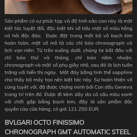
Sản phẩm có sự phức tạp và độ tinh xảo cao này là một
kiệt tác tuyệt đối, đặc biệt khi sở hữu mặt số màu hồng
cá hồi độc đáo. Được đặt trong một bộ vỏ bạch kim
hoàn toàn, mặt số mô tả các chỉ báo chronograph và
lịch vạn niên. Từ trên xuống dưới, chúng ta bắt đầu với
chỉ báo thứ và tháng, chỉ báo năm nhuận,
chronograph
và mặt số phụ giây nhỏ, sau đó là lịch tuần
trăng với hiển thị ngày.
Mặt đáy bằng tinh thể sapphire
cho thấy bộ máy tạo nên kiệt tác này. Sự hoàn thiện vô
cùng tuyệt vời, đã được chứng minh bởi Con dấu Geneva
trang trí trên đó. Được đi kèm dây da cá sấu màu xanh
với chốt gấp bằng bạch kim, đây là sản phẩm độc
quyền của cửa hàng, có giá 121.250 EUR.
BVLGARI OCTO FINISSIMO
CHRONOGRAPH GMT AUTOMATIC STEEL