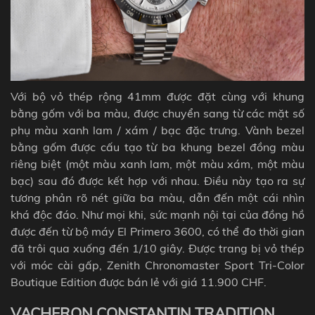
Với bộ vỏ thép rộng 41mm được đặt cùng với khung
bằng gốm với ba màu, được chuyển sang từ các mặt số
phụ màu xanh lam / xám / bạc đặc trưng. Vành bezel
bằng gốm được cấu tạo từ ba khung bezel đồng màu
riêng biệt (một màu xanh lam, một màu xám, một màu
bạc) sau đó được kết hợp với nhau. Điều này tạo ra sự
tương phản rõ nét giữa ba màu, dẫn đến một cái nhìn
khá độc đáo. Như mọi khi, sức mạnh nội tại của đồng hồ
được đến từ bộ máy El Primero 3600, có thể đo thời gian
đã trôi qua xuống đến 1/10 giây. Được trang bị vỏ thép
với móc cài gấp, Zenith Chronomaster Sport Tri-Color
Boutique Edition được bán lẻ với giá 11.900 CHF.
VACHERON CONSTANTIN TRADITION