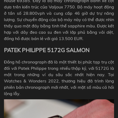
house 69385. Đây là bộ máy chronograph bánh xe cột
dựa trên kiến ​​trúc của Valjoux 7750. Bộ máy hoạt động
ở tần số 28.800vph và cung cấp 46 giờ dự trự năng
lượng. Sự chuyển động của bộ máy này có thể được nhìn
thấy qua mặt đáy bằng tinh thể sapphire màu. Được kết
hợp với dây đeo cao su đen với lớp phủ bằng vải dệt,
đồng hồ được bán lẻ với giá 13.500 EUR.
PATEK PHILIPPE 5172G SALMON
Đồng hồ chronograph đã là một thiết bị phức tạp trụ cột
đối với Patek Philippe trong nhiều thập kỷ, với 5172G là
một trong những ví dụ sâu sắc nhất hiện nay. Tại
Watches & Wonders 2022, thương hiệu đã trình làng
phiên bản
chronograph
mới nhất, với mặt số màu cá hồi
lộng lẫy.