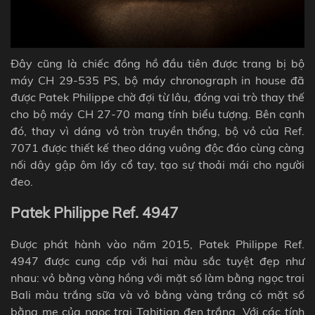
Đây cũng là chiếc đồng hồ đầu tiên được trang bị bộ
máy CH 29-535 PS, bộ máy chronograph in house đã
được Patek Philippe chờ đợi từ lâu, đóng vai trò thay thế
cho bộ máy CH 27-70 mang tính biểu tượng. Bên cạnh
đó, thay vì dáng vỏ tròn truyền thống, bộ vỏ của
Ref.
7071
được thiết kế theo dáng vuông độc đáo cùng càng
nối dây
gập ôm lấy cổ tay, tạo sự thoải mái cho người
đeo
.
Patek Philippe Ref. 4947
Được phát hành vào năm 2015, Patek Philippe Ref.
4947 được cung cấp với hai màu sắc tuyệt đẹp như
nhau: vỏ bằng vàng hồng với mặt số làm bằng ngọc trai
Bali màu trắng sữa và vỏ bằng vàng trắng có mặt số
bằng mẹ của ngọc trai Tahitian đen trắng. Với các tính