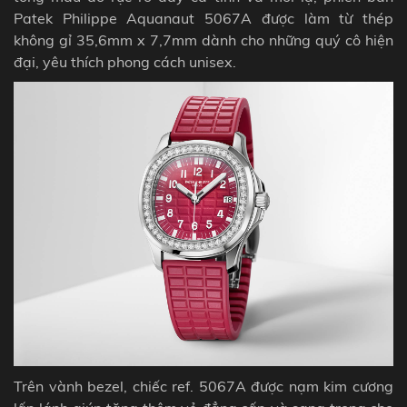
Patek Philippe Aquanaut 5067A được làm từ thép
không gỉ 35,6mm x 7,7mm dành cho những quý cô hiện
đại, yêu thích phong cách unisex.
Trên vành bezel, chiếc ref. 5067A được nạm kim cương