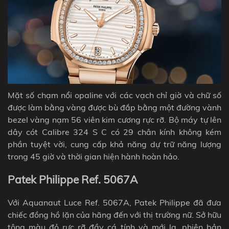
Mặt số chạm nổi opaline với các vạch chỉ giờ và chữ số
được làm bằng vàng được bù đắp bằng một đường vành
bezel vàng nạm 56 viên kim cương rực rỡ. Bộ máy tự lên
dây cót Calibre 324 S C có 29 chân kính không kém
phần tuyệt vời, cung cấp khả năng dự trữ năng lượng
trong 45 giờ và thời gian hiện hành hoàn hảo.
Patek Philippe Ref. 5067A
Với
Aquanaut Luce
Ref. 5067A, Patek Philippe đã đưa
chiếc đồng hồ lặn của hãng đến với thị trường nữ. Sở hữu
tông màu đỏ rực rỡ đầy cá tính và mới lạ, phiên bản