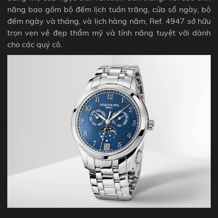
năng bao gồm bộ đếm lịch tuần trăng, cửa sổ ngày, bộ
đếm ngày và tháng, và lịch hàng năm,
Ref. 4947 sở hữu
trọn vẹn vẻ đẹp thẩm mỹ và tính năng tuyệt vời dành
cho các quý cô.