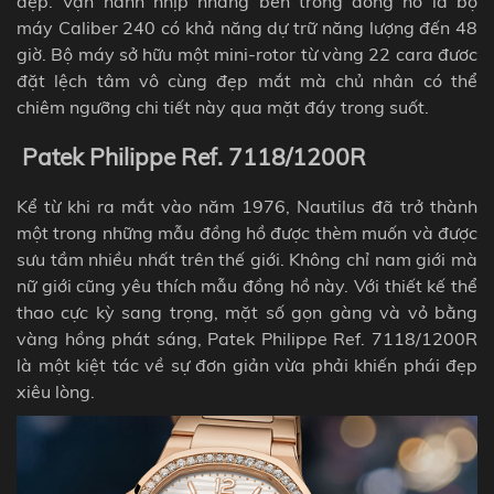
đẹp. Vận hành nhịp nhàng bên trong đồng hồ là bộ
máy
Caliber 240 có khả năng dự trữ năng lượng đến 48
giờ. Bộ máy sở hữu một mini-rotor từ vàng 22 cara đươc
đặt lệch tâm vô cùng đẹp mắt mà chủ nhân có thể
chiêm ngưỡng chi tiết này qua mặt đáy trong suốt.
Patek Philippe Ref. 7118/1200R
Kể từ khi ra mắt vào năm 1976,
Nautilus
đã trở thành
một trong những mẫu đồng hồ được thèm muốn và được
sưu tầm nhiều nhất trên thế giới. Không chỉ nam giới mà
nữ giới cũng yêu thích mẫu đồng hồ này. Với thiết kế thể
thao cực kỳ sang trọng, mặt số gọn gàng và vỏ bằng
vàng hồng phát sáng, Patek Philippe Ref. 7118/1200R
là một kiệt tác về sự đơn giản vừa phải khiến phái đẹp
xiêu lòng.