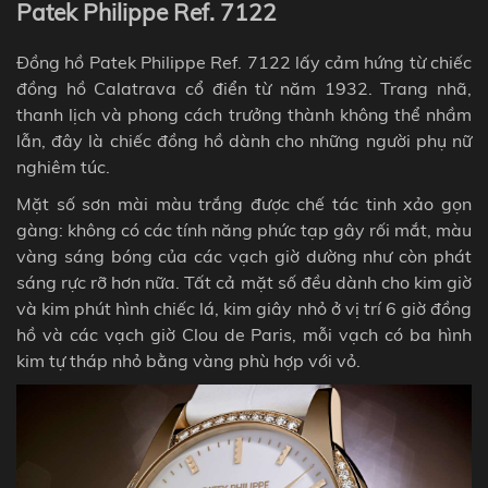
Patek Philippe Ref. 7122
Đồng hồ Patek Philippe Ref. 7122 lấy cảm hứng từ chiếc
đồng hồ Calatrava cổ điển từ năm 1932. Trang nhã,
thanh lịch và phong cách trưởng thành không thể nhầm
lẫn, đây là chiếc đồng hồ dành cho những người phụ nữ
nghiêm túc.
Mặt số sơn mài màu trắng được chế tác tinh xảo gọn
gàng: không có các tính năng phức tạp gây rối mắt, màu
vàng sáng bóng của các vạch giờ dường như còn phát
sáng rực rỡ hơn nữa.
Tất cả mặt số đều dành cho kim giờ
và kim phút hình chiếc lá, kim giây nhỏ ở vị trí 6 giờ đồng
hồ và các vạch giờ Clou de Paris, mỗi vạch có ba hình
kim tự tháp nhỏ bằng vàng phù hợp với vỏ.