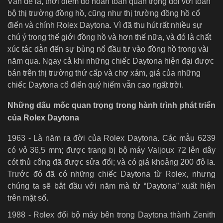
Vấn đề là, thời điểm đó hoàn toàn quan trọng đối với toàn
bộ thị trường đồng hồ, cũng như thị trường đồng hồ cổ
điển và chính Rolex Daytona. Vì đã thu hút rất nhiều sự
chú ý trong thế giới đồng hồ và hơn thế nữa, và đó là chất
xúc tác dẫn đến sự bùng nổ đầu tư vào đồng hồ trong vài
năm qua. Ngay cả khi những chiếc Daytona hiện đại được
bán trên thị trường thứ cấp và chợ xám, giá của những
chiếc Daytona cổ điển quý hiếm vẫn cao ngất trời.
Những dấu mốc quan trọng trong hành trình phát triển
của Rolex Daytona
1963 - Là năm ra đời của Rolex Daytona. Các mẫu 6239
có vỏ 36,5 mm; được trang bị bộ máy Valjoux 72 lên dây
cót thủ công đã được sửa đổi; và có giá khoảng 200 đô la.
Trước đó đã có những chiếc Daytona từ Rolex, nhưng
chúng ta sẽ bắt đầu với năm mà từ “Daytona” xuất hiện
trên mặt số.
1988 - Rolex đổi bộ máy bên trong Daytona thành Zenith