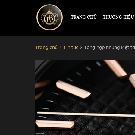
TRANG CHỦ
THƯƠNG HIỆU
Trang chủ
Tin tức
Tổng hợp những kiệt t
ĐỒNG HỒ HERMLE
PAUL 
PATEK PHILIPPE
ROLEX
RICHARD MILLE
HUBL
CORUM
AUDEM
JACOB&CO
CHOP
VACHERON CONSTANTIN
CARTI