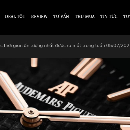
DEAL TỐT
REVIEW
TƯ VẤN
THU MUA
TIN TỨC
TU
ác thời gian ấn tượng nhất được ra mắt trong tuần 05/07/20
DESIGN
DƯỚI 200 TRIỆU VNĐ
TỪ 200 - 500 TRIỆU VNĐ
OT
TỪ 500 TRIỆU - 1 TỶ VNĐ
ARS PIGUET
TỪ 1 - 2 TỶ VNĐ
ARD
TỪ 2 TỶ - 5 TỶ VNĐ
ER