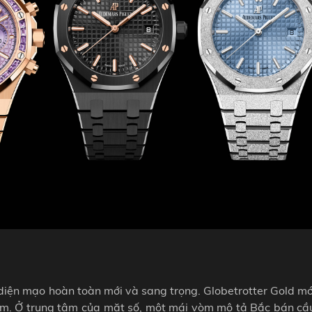
t diện mạo hoàn toàn mới và sang trọng. Globetrotter Gold m
mm. Ở trung tâm của mặt số, một mái vòm mô tả Bắc bán cầ