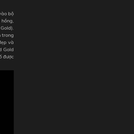
vào bộ
 hồng,
Gold).
 trong
đẹp và
d Gold
ố được