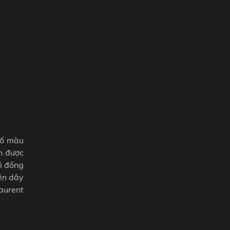
số màu
òn được
hì đồng
lên dây
aurent