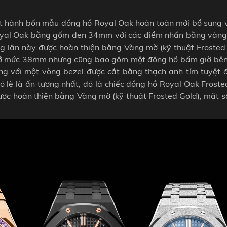
 hành bốn mẫu đồng hồ Royal Oak hoàn toàn mới bổ sung 
 Royal Oak bằng gốm đen 34mm với các điểm nhấn bằng vàng
g lần này được hoàn thiện bằng Vàng mờ (kỹ thuật Frosted 
út ở mức 38mm nhưng cũng bao gồm một đồng hồ bấm giờ bên
ng với một vòng bezel được cắt bằng thạch anh tím tuyệt 
 lẽ là ấn tượng nhất, đó là chiếc đồng hồ Royal Oak Froste
c hoàn thiện bằng Vàng mờ (kỹ thuật Frosted Gold), mặt s