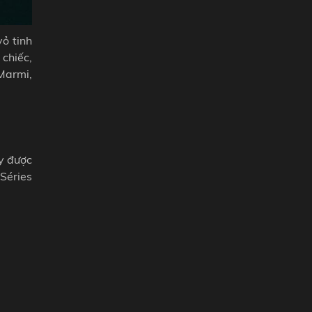
ỏ tinh
chiếc,
Marmi,
y được
Séries