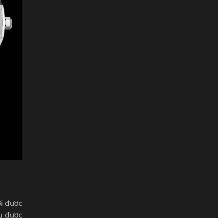
ới được
u được