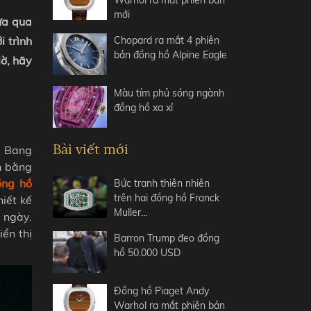
Warhol ra mắt phiên bản
mới
ừa qua
 trình
Chopard ra mắt 4 phiên
bản đồng hồ Alpine Eagle
iờ, hãy
Màu tím phủ sóng ngành
đồng hồ xa xỉ
Bài viết mới
g Bang
n bằng
ồng hồ
Bức tranh thiên nhiên
trên hai đồng hồ Franck
iết kế
Muller…
 ngày.
ển thị
Barron Trump đeo đồng
hồ 50.000 USD
Đồng hồ Piaget Andy
Warhol ra mắt phiên bản