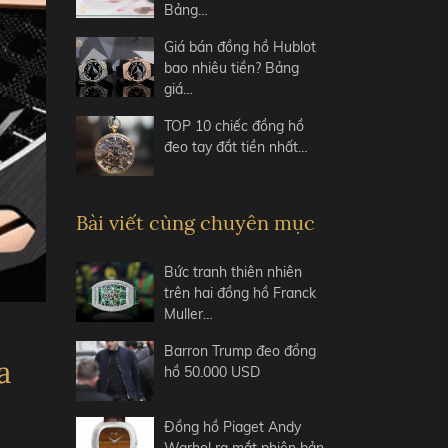
Bảng…
Giá bán đồng hồ Hublot
bao nhiêu tiền? Bảng
giá…
TOP 10 chiếc đồng hồ
đeo tay đắt tiền nhất…
Bài viết cùng chuyên mục
Bức tranh thiên nhiên
trên hai đồng hồ Franck
Muller…
Barron Trump đeo đồng
a
hồ 50.000 USD
Đồng hồ Piaget Andy