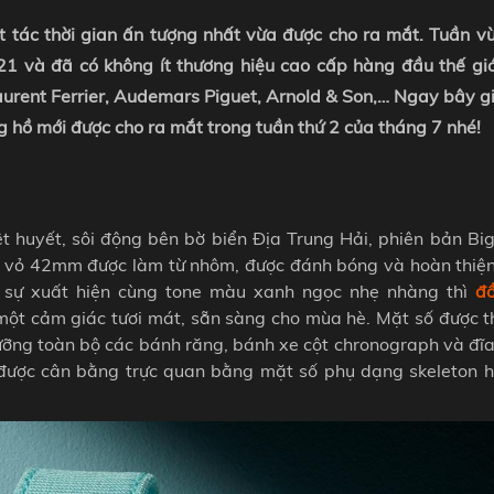
ệt tác thời gian ấn tượng nhất vừa được cho ra mắt. Tuần v
 và đã có không ít thương hiệu cao cấp hàng đầu thế giới
Laurent Ferrier, Audemars Piguet, Arnold & Son,… Ngay bây g
hồ mới được cho ra mắt trong tuần thứ 2 của tháng 7 nhé!
t huyết, sôi động bên bờ biển Địa Trung Hải, phiên bản Bi
ộ vỏ 42mm được làm từ nhôm, được đánh bóng và hoàn thiệ
ới sự xuất hiện cùng tone màu xanh ngọc nhẹ nhàng thì
đ
ột cảm giác tươi mát, sẵn sàng cho mùa hè. Mặt số được th
ỡng toàn bộ các bánh răng, bánh xe cột chronograph và đĩa
 được cân bằng trực quan bằng mặt số phụ dạng skeleton hi