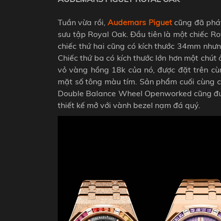
Tuần vừa rồi,
Audemars Piguet
cũng đã phát
sưu tập Royal Oak. Đầu tiên là một chiếc
chiếc thứ hai cũng có kích thước 34mm nhưn
Chiếc thứ ba có kích thước lớn hơn một ch
vỏ vàng hồng 18k của nó, được đặt trên cù
mặt số tông màu tím. Sản phẩm cuối cùng có
Double Balance Wheel Openworked cũng đượ
thiết kế mở với vành bezel nạm đá quý.