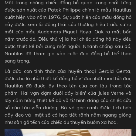
Một trong những chiếc đồng hồ quan trọng nhất từng
được sản xuất của Patek Philippe chính là mẫu Nautilus
xuất hiện vào năm 1976. Sự xuất hiện của mẫu đồng hồ
này được xem là động thái của thương hiệu trước sự ra
mắt của mẫu Audemars Piguet Royal Oak ra mắt bốn
năm trước đó. Điều thú vị là hai chiếc đồng hồ này đều
được thiết kế bởi cùng một người. Nhanh chóng sau đó,
Nautilus đã tham gia vào cuộc đua đồng hồ thể thao
sang trọng.
Là đứa con tinh thần của huyền thoại Gerald Genta,
được cho là nhà thiết kế đồng hồ vĩ đại nhất mọi thời đại,
Nautilus đã được lấy theo tên của con tàu trong tác
phẩm 'Hai vạn dặm dưới đáy biển' của Jules Verne và
lấy cảm hứng thiết kế bộ vở từ hình dáng của chiếc cửa
sổ của tàu viễn dương. Bộ vỏ góc cạnh được tích hợp
dây đeo và mặt số có họa tiết rãnh nằm ngang giống
như sàn gỗ tếch của chiếc du thuyền buồm xa hoa.