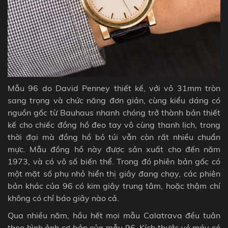
Mẫu 96 do David Penney thiết kế, với vỏ 31mm tròn
sang trọng và chức năng đơn giản, cùng kiểu dáng có
nguồn gốc từ Bauhaus nhanh chóng trở thành bản thiết
kế cho chiếc đồng hồ đeo tay vô cùng thanh lịch, trong
thời đại mà đồng hồ bỏ túi vẫn còn rất nhiều chuẩn
mực.
Mẫu đồng hồ này được sản xuất cho đến năm
1973, và có vô số biến thể. Trong đó phiên bản gốc có
một mặt số phụ nhỏ hiển thị giây đang chạy, các phiên
bản khác của 96 có kim giây trung tâm, hoặc thậm chí
không có chỉ báo giây nào cả.
Qua nhiều năm, hầu hết mọi mẫu Calatrava đều tuân
theo hình ảnh cơ bản của mẫu 96. Kích thước vỏ máy có