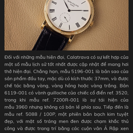
Đối với những mẫu hiện đại,
Calatrava
có sự kết hợp của
một số mẫu lịch sử tốt nhất được cập nhật để mang hơi
thở hiện đại. Chẳng hạn, mẫu 5196-001 là bản sao của
sản phẩm đầu tay, mặc dù có kích thước 37mm, và được
chế tác
bằng vàng, vàng hồng hoặc vàng trắng.
Bản
6119-001 có vành guilloche của chiếc cổ điển
ref
. 3520,
trong khi mẫu ref. 7200R-001 là sự tái hiện của
mẫu 3960 nhưng không có bản lề phía sau. Tiếp đến là
mẫu
ref. 5088 / 100P, một phiên bản bạch kim tuyệt
đẹp, với mặt số tráng men đen được chạm khắc thủ
công và được trang trí bằng các cuộn vân Ả Rập xen