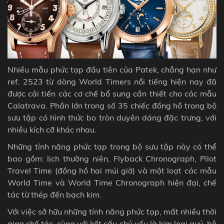
Nhiều mẫu phức tạp đầu tiên của Patek, chẳng hạn như
ref. 2523 từ dòng
World Timers
nổi tiếng hiện nay đã
được cải tiến các cơ chế bổ sung cần thiết cho các mẫu
Calatrava. Phần lớn trong số 35 chiếc đồng hồ trong bộ
sưu tập có hình thức bo tròn duyên dáng đặc trưng, ​​với
nhiều kích cỡ khác nhau.
Những tính năng phức tạp trong bộ sưu tập này có thể
bao gồm: lịch thường niên, Flyback Chronograph, Pilot
Travel Time (đồng hồ hai múi giờ) và một loạt các mẫu
World Time và World Time Chronograph hiện đại, chế
tác từ thép đến bạch kim.
Với việc sở hữu những tính năng phức tạp, mất nhiều thời
gian chế tác, cùng với kết cấu chủ yếu là kim loại quý, bộ