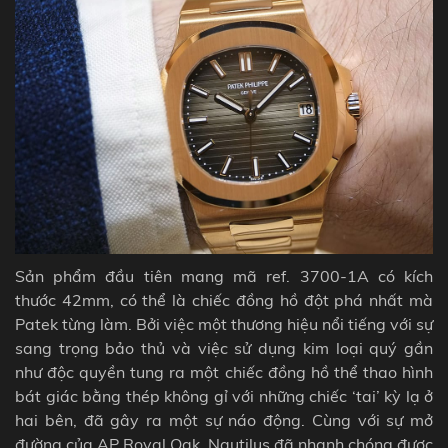
Sản phẩm đầu tiên mang mã
ref. 3700-1A có kích
thước
42mm, có thể là chiếc đồng hồ đột phá nhất mà
Patek từng làm. Bởi việc một thương hiệu nổi tiếng với sự
sang trọng bảo thủ và việc sử dụng kim loại quý gần
như độc quyền tung ra một chiếc đồng hồ thể thao hình
bát giác bằng thép không gỉ với những chiếc ‘tai’ kỳ lạ ở
hai bên, đã gây ra một sự náo động. Cùng với sự mở
đường của
AP Royal Oak, Nautilus đã nhanh chóng được