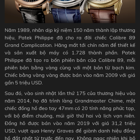
Năm 1989, nhân dịp kỷ niệm 150 năm thành lập thương
hiệu,
Patek Philippe
đã cho ra đời chiếc Calibre 89
Grand Complication. Hãng mất tới chín năm để thiết kế
và sản xuất bộ máy có 1.728 thành phần.
Patek
Philippe
đã tạo ra bốn phiên bản của Calibre 89, mỗi
phiên bản bằng vàng cùng với một bản từ bạch kim.
Chiếc bằng vàng vàng được bán vào năm 2009 với giá
gần 5 triệu USD.
Sau đó, vào sinh nhật lần thứ 175 của thương hiệu vào
năm 2014, họ đã trình làng Grandmaster Chime, một
chiếc đồng hồ đeo tay 47mm có 20 tính năng phức tạp,
với bộ điểm chuông, múi giờ thứ hai và lịch vạn niên.
Đồng hô được bán vào năm 2019 với giá 31,2 triệu
USD, vượt qua Henry Graves để giành danh hiệu đồng
hồ đắt nhất từ ​​trước đến nay.
Không ngạc nhiên khi bộ