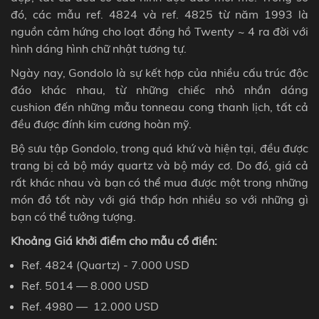
đó, các mẫu ref. 4824 và ref. 4825 từ năm 1993 là
nguồn cảm hứng cho loạt đồng hồ Twenty ~ 4 ra đời với
hình dáng hình chữ nhật tương tự.
Ngày nay,
Gondolo
là sự kết hợp của nhiều cấu trúc độc
đáo khác nhau, từ những chiếc nhỏ nhắn dáng
cushion
đến những mẫu tonneau cong thanh lịch, tất cả
đều được đính kim cương hoàn mỹ.
Bộ sưu tập Gondolo, trong quá khứ và hiện tại, đều được
trang bị cả bộ máy
quartz
và bộ máy cơ. Do đó, giá cả
rất khác nhau và bạn có thể mua được một trong những
món đồ tốt này với giá thấp hơn nhiều so với những gì
bạn có thể tưởng tượng.
Khoảng Giá khởi điểm
cho mẫu cổ điển
:
Ref. 4824
(
Quartz
) - 7.000 USD
Ref. 5014
— 8.000
USD
Ref. 4980
— 12.000
USD