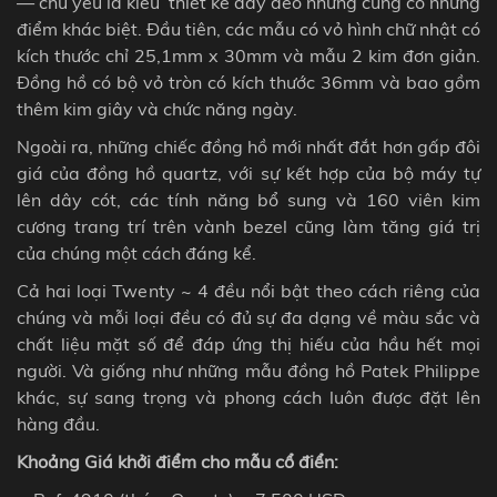
— chủ yếu là kiểu thiết kế dây đeo nhưng cũng có những
điểm khác biệt.
Đầu tiên, các mẫu có vỏ hình chữ nhật có
kích thước chỉ 25,1mm x 30mm và mẫu 2 kim đơn giản.
Đồng hồ có bộ vỏ tròn có kích thước 36mm và bao gồm
thêm kim giây và chức năng ngày.
Ngoài ra, những chiếc đồng hồ mới nhất đắt hơn gấp đôi
giá của đồng hồ
quartz
, với sự kết hợp của bộ máy tự
lên dây cót, các tính năng bổ sung và 160 viên kim
cương trang trí trên vành bezel cũng làm tăng giá trị
của chúng một cách đáng kể.
Cả hai loại Twenty ~ 4 đều nổi bật theo cách riêng của
chúng và mỗi loại đều có đủ sự đa dạng về màu sắc và
chất liệu mặt số để đáp ứng thị hiếu của hầu hết mọi
người. Và giống như những mẫu đồng hồ Patek Philippe
khác, sự sang trọng và phong cách luôn được đặt lên
hàng đầu.
Khoảng Giá khởi điểm
cho mẫu cổ điển
: