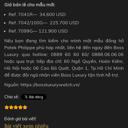
Giá bán lẻ
cho mẫu mới
:
Ref. 7041R
— 34,600
USD
Ref. 7042/100G
— 225
.
700
USD
Ref. 7099G
— 121
.
900
USD
Nếu bạn đang tìm kiếm cho mình một mẫu đồng hồ
Patek Philippe phù hợp nhất, liên hệ đến ngay đến Boss
Luxury qua hotline: 0889 60 60 60/ 0888.06.06.06
hoặc qua trực tiếp địa chỉ: 60 Ngô Quyền, Hoàn Kiếm,
Hà Nội hoặc 06 Cao Bá Quát, Quận 1, Tp.Hồ Chí Minh
để được đội ngũ nhân viên Boss Luxury tận tình hỗ trợ.
Nguồn: https://bossluxurywatch.vn/
Chia sẻ:
Đánh giá bài viết!
Bài viết xem nhiều