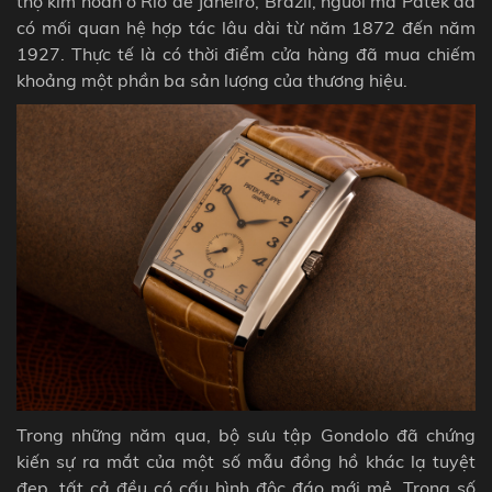
thợ kim hoàn ở Rio de Janeiro, Brazil, người mà Patek đã
có mối quan hệ hợp tác lâu dài từ năm 1872 đến năm
1927. Thực tế là có thời điểm cửa hàng đã mua chiếm
khoảng một phần ba sản lượng của thương hiệu.
Trong những năm qua, bộ sưu tập Gondolo đã chứng
kiến ​​sự ra mắt của một số mẫu đồng hồ khác lạ tuyệt
đẹp, tất cả đều có cấu hình độc đáo mới mẻ. Trong số