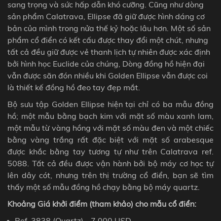
sang trọng và sức hấp dẫn khó cưỡng.
Cũng như dòng
sản phẩm Calatrava, Ellipse đã giữ được hình dáng cơ
bản của mình trong nửa thế kỷ hoặc lâu hơn. Một số sản
phẩm cổ điển có kết cấu được thay đổi một chút, n
hưng
tất cả đều giữ được vẻ thanh lịch tự nhiên được xác định
bởi hình học Euclide của chúng, Dòng đồng hồ hiện đại
vẫn được săn đón nhiều khi Golden Ellipse vẫn được coi
là thiết kế đồng hồ đeo tay đẹp mắt.
Bộ sưu tập Golden Ellipse hiện tại chỉ có ba mẫu đồng
hồ; một mẫu bằng bạch kim với mặt số màu xanh lam,
một mẫu từ vàng hồng với mặt số màu đen và một chiếc
bằng vàng trắng rất đặc biệt với mặt số arabesque
được khắc bằng tay tương tự như trên Calatrava ref.
5088.
Tất cả đều được vận hành bởi bộ máy cơ học tự
lên dây cót, nhưng trên thị trường cổ điển, bạn sẽ tìm
thấy một số mẫu đồng hồ chạy bằng bộ máy
quartz
.
Khoảng Giá khởi điểm (tham khảo)
cho mẫu cổ điển
:
Ref. 3838 (Quartz)
- 7.000 USD