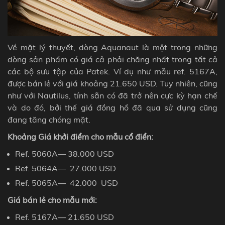
Về mặt lý thuyết, dòng Aquanaut là một trong những
dòng sản phẩm có giá cả phải chăng nhất trong tất cả
các bộ sưu tập của Patek. Ví dụ như mẫu ref. 5167A,
được bán lẻ với giá khoảng 21.650 USD. Tuy nhiên, cũng
như với Nautilus, tính sẵn có đã trở nên cực kỳ hạn chế
và do đó, bởi thế giá đồng hồ đã qua sử dụng cũng
đang tăng chóng mặt.
Khoảng Giá khởi điểm cho mẫu cổ điển:
Ref. 5060A
— 38
.
000 USD
Ref.
5064A— 27
.
000
USD
Ref.
5065A— 42
.
000
USD
Giá bán lẻ cho mẫu mới:
Ref.
5167A— 21.650
USD