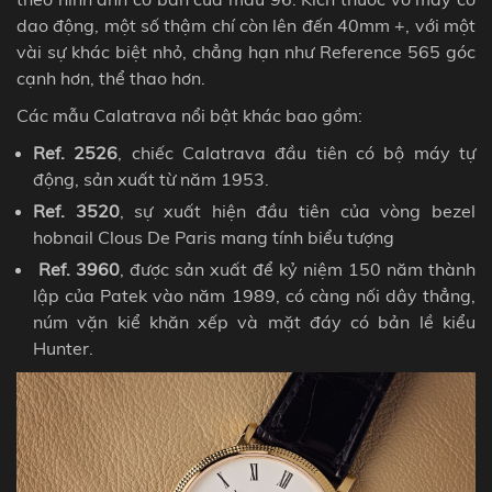
dao động, một số thậm chí còn lên đến 40mm +, với một
vài sự khác biệt nhỏ, chẳng hạn như Reference 565 góc
cạnh hơn, thể thao hơn.
Các mẫu
Calatrava
nổi bật khác bao gồm:
Ref. 2526
, chiếc Calatrava đầu tiên có bộ máy tự
động, sản xuất từ năm 1953.
Ref. 3520
, sự xuất hiện đầu tiên của vòng bezel
hobnail Clous De Paris mang tính biểu tượng
Ref. 3960
, được sản xuất để kỷ niệm 150 năm thành
lập của Patek vào năm 1989, có càng nối dây thẳng,
núm vặn kiể khăn xếp và mặt đáy có bản lề kiểu
Hunter.