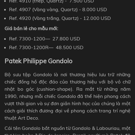
Ref. 4910
(
thép,
Quartz
) - 7
.
500
USD
Ref. 4907
(Vàng vàng,
Quartz
) - 8.000 USD
Ref. 4920
(Vàng trắng,
Quartz
) - 12.000 USD
Giá bán lẻ
cho mẫu mới
:
Ref. 7300-1200
— 27
.
800
USD
Ref. 7300-1200R
— 48
.
500
USD
Patek Philippe Gondolo
Bộ sưu tập Gondolo là nơi thương hiệu lưu trữ những
chiếc đồng hồ độc đáo của thương hiệu với bộ vỏ chữ
nhật bo góc (cushion-shape). Ra mắt từ
những năm
1990, nhưng mỗi chiếc
Gondolo đã thể hiện phong cách
vượt thời gian và sự đơn giản hình học của chúng là một
cách giải thích đương đại về phong cách trang trí nghệ
thuật
Art Deco.
Cái tên
Gondolo
bắt nguồn từ Gondolo & Labouriau, một