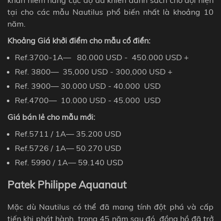
khan hiếm hàng cực độ đã khiến danh sách chờ đợi hiện
tại cho các mẫu
Nautilus phổ biến nhất
là khoảng 10
năm.
Khoảng Giá khởi điểm cho mẫu cổ điển:
Ref.
3700-1A— 80.000
USD
- 450.000
USD
+
Ref.
3800— 35,000
USD
- 300,000
USD
+
Ref.
3900— 30.000
USD
- 40.000
USD
Ref.
4700— 10.000
USD
- 45.000
USD
Giá bán lẻ cho mẫu mới:
Ref.
5711 / 1A— 35.200
USD
Ref.
5726 / 1A— 50.270
USD
Ref.
5990 / 1A— 59.140
USD
Patek Philippe Aquanaut
Mặc dù Nautilus có thể đã mang tính đột phá và cấp
tiến khi phát hành, trong 45 năm sau đó, đồng hồ đã trở