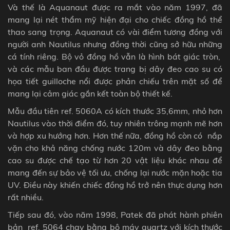
Và thế là Aquanaut được ra mắt vào năm 1997, đã
mang lại nét thẩm mỹ hiện đại cho chiếc đồng hồ thể
thao sang trọng.
Aquanaut có vài điểm tương đồng với
người anh Nautilus nhưng
đồng thời cũng sở hữu những
cá tính riêng. Bộ vỏ đồng hồ vẫn là hình bát giác tròn,
và các mẫu ban đầu được trang bị dây đeo cao su có
họa tiết guilloche nổi được phản chiếu trên mặt số để
mang lại cảm giác gắn kết toàn bộ thiết kế.
Mẫu đầu tiên ref. 5060A có kích thước 35,6mm, nhỏ hơn
Nautilus vào thời điểm đó, tuy nhiên trông mạnh mẽ hơn
và hợp xu hướng hơn. Hơn thế nữa, đồng hồ còn có nắp
vặn cho khả năng chống nước 120m và dây đeo bằng
cao su
được chế tạo từ hơn 20 vật liệu khác nhau để
mang đến sự bảo vệ tối ưu, chống lại nước mặn hoặc tia
UV. Điều này khiến chiếc đồng hồ trở nên thực dụng hơn
rất nhiều.
Tiếp sau đó, vào năm 1998, Patek đã phát hành phiên
bản
ref. 5064 chạy bằng bộ máy quartz
với kích thước