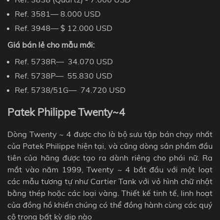
Ref. 3581
— 8.000
USD
Ref. 3948
— $ 12.000
USD
Giá bán lẻ
cho mẫu mới
:
Ref. 5738R
— 34
.
070
USD
Ref. 5738P
— 55
.
830
USD
Ref. 5738/51G
— 74
.
720
USD
Patek Philippe Twenty~4
Dòng Twenty ~ 4 được cho là bộ sưu tập bán chạy nhất
của Patek Philippe hiện tại, và cũng dòng sản phẩm đầu
tiên của hãng được tạo ra dành riêng cho phái nữ.
Ra
mắt vào năm 1999, Twenty ~ 4 bắt đầu với một loạt
các mẫu tương tự như Cartier Tank với vỏ hình chữ nhật
bằng thép hoặc các loại vàng. Thiết kế tinh tế, linh hoạt
của đồng hồ khiến chúng có thể đồng hành cùng các quý
cô trong bất kỳ dịp nào