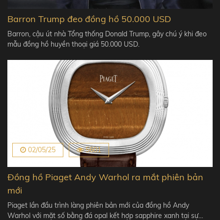
Barron Trump đeo đồng hồ 50.000 USD
Barron, cậu út nhà Tổng thống Donald Trump, gây chú ý khi đeo
mẫu đồng hồ huyền thoại giá 50.000 USD.
02/05/25
5601
Đồng hồ Piaget Andy Warhol ra mắt phiên bản
mới
Piaget lần đầu trình làng phiên bản mới của đồng hồ Andy
Warhol với mặt số bằng đá opal kết hợp sapphire xanh tại sự…