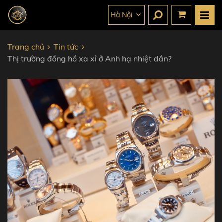
Hà Nội
Trang chủ
Tin tức
Thị trường đồng hồ xa xỉ ở Anh hạ nhiệt dần?