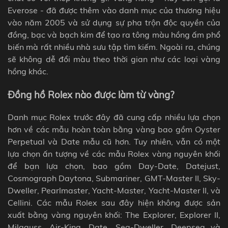
Everose - đã được thêm vào danh mục của thương hiệu
vào năm 2005 và sử dụng sự pha trộn độc quyền của
đồng, bạc và bạch kim để tạo ra tông màu hồng ấm phổ
biến mà rất nhiều nhà sưu tập tìm kiếm. Ngoài ra, chúng
sẽ không dễ đổi màu theo thời gian như các loại vàng
hồng khác.
Đồng hồ Rolex nào được làm từ vàng?
Danh mục Rolex trước đây đã cung cấp nhiều lựa chọn
hơn về các mẫu hoàn toàn bằng vàng bao gồm Oyster
Perpetual và Date mẫu cũ hơn. Tuy nhiên, vẫn có một
lựa chọn ấn tượng về các mẫu Rolex vàng nguyên khối
để bạn lựa chọn, bao gồm Day-Date, Datejust,
Cosmograph Daytona, Submariner, GMT-Master II, Sky-
Dweller, Pearlmaster, Yacht-Master, Yacht-Master II, và
Cellini. Các mẫu Rolex sau đây hiện không được sản
xuất bằng vàng nguyên khối: The Explorer, Explorer II,
Milgauss, Air-King, Date, Sea-Dweller, Deepsea và