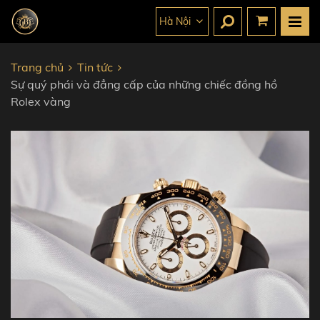
Hà Nội
Trang chủ
Tin tức
Sự quý phái và đẳng cấp của những chiếc đồng hồ
Rolex vàng