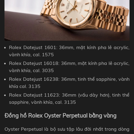
Rolex Datejust 1601: 36mm, mặt kính pha lê acrylic,
vành khía
, cal. 1575
Rolex Datejust 16018: 36mm,
mặt kính
pha lê acrylic,
vành khía
, cal. 3035
Rolex Datejust 16238: 36mm, tinh thể sapphire,
vành
khía
cal. 3135
Rolex Datejust 11623: 36mm (vấu dày hơn), tinh thể
sapphire,
vành khía,
cal. 3135
Đồng hồ Rolex Oyster Perpetual bằng vàng
Oyster Perpetual là bộ sưu tập lâu đời nhất trong dòng