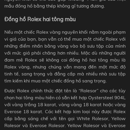
mẫu đồng hồ bằng thép không gỉ tương đương.
Đồng hồ Rolex hai tông màu
Nếu một chiếc Rolex vàng nguyên khối nằm ngoài phạm
vi giá của bạn, bạn vẫn có thể mua một chiếc Rolex với
những điểm nhấn bằng vàng vào bộ sưu tập của mình
với mức giá phải chăng hơn nhiều. Mặc dù những người
đam mê Rolex sẽ không coi đồng hồ hai tông màu là
Rolex vàng, nhưng chúng vẫn mang đến một mức độ
tinh tế, sang trọng và đẳng cấp mà nhiều nhà sưu tập
tìm kiếm khi mua một chiếc đồng hồ sang trọng.
Được Rolex chính thức đặt tên là “Rolesor” cho các tùy
chọn hai tông màu hiện có sẵn kết hợp Oystersteel 904L
với vàng trắng 18 karat, vàng vàng 18 karat hoặc vàng
Everose 18 karat. Các kết hợp kim loại này được Rolex
cấp bằng sáng chế với tên gọi White Rolesor, Yellow
Rolesor và Everose Rolesor. Yellow Rolesor và Everose