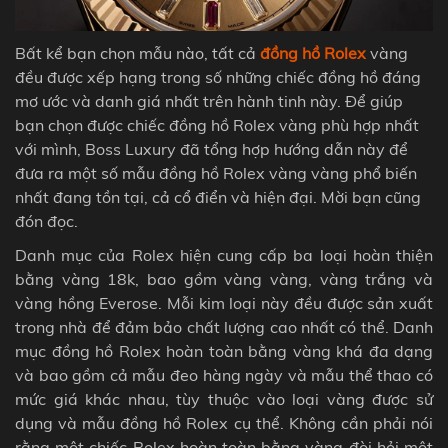
Bất kể bạn chọn mẫu nào, tất cả
đồng hồ Rolex
vàng
đều được xếp hạng trong số những chiếc đồng hồ đáng
mơ ước và danh giá nhất trên hành tinh này. Để giúp
bạn chọn được chiếc đồng hồ Rolex vàng phù hợp nhất
với mình, Boss Luxury đã tổng hợp hướng dẫn này để
đưa ra một số mẫu đồng hồ Rolex vàng vàng phổ biến
nhất đang tồn tại, cả cổ điển và hiện đại. Mời bạn cũng
đón đọc.
Danh mục của Rolex hiện cung cấp ba loại hoàn thiện
bằng vàng 18k, bao gồm vàng vàng, vàng trắng và
vàng hồng Everose. Mỗi kim loại này đều được sản xuất
trong nhà để đảm bảo chất lượng cao nhất có thể. Danh
mục đồng hồ Rolex hoàn toàn bằng vàng khá đa dạng
và bao gồm cả mẫu đeo hàng ngày và mẫu thể thao có
mức giá khác nhau, tùy thuộc vào loại vàng được sử
dụng và mẫu đồng hồ Rolex cụ thể. Không cần phải nói
rằng một chiếc Rolex hoàn toàn bằng vàng đòi hỏi một