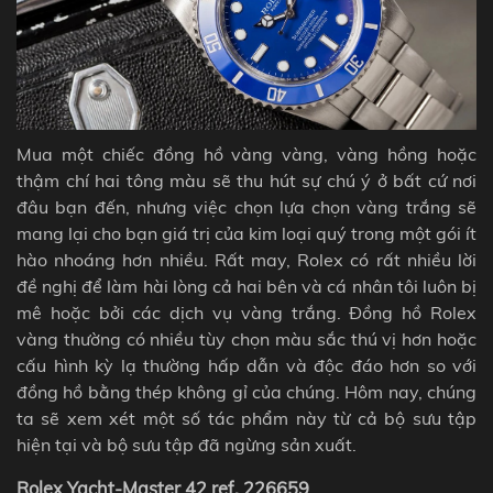
Mua một chiếc đồng hồ vàng vàng, vàng hồng hoặc
thậm chí hai tông màu sẽ thu hút sự chú ý ở bất cứ nơi
đâu bạn đến, nhưng việc chọn lựa chọn vàng trắng sẽ
mang lại cho bạn giá trị của kim loại quý trong một gói ít
hào nhoáng hơn nhiều. Rất may, Rolex có rất nhiều lời
đề nghị để làm hài lòng cả hai bên và cá nhân tôi luôn bị
mê hoặc bởi các dịch vụ vàng trắng. Đồng hồ Rolex
vàng thường có nhiều tùy chọn màu sắc thú vị hơn hoặc
cấu hình kỳ lạ thường hấp dẫn và độc đáo hơn so với
đồng hồ bằng thép không gỉ của chúng. Hôm nay, chúng
ta sẽ xem xét một số tác phẩm này từ cả bộ sưu tập
hiện tại và bộ sưu tập đã ngừng sản xuất.
Rolex Yacht-Master 42 ref. 226659