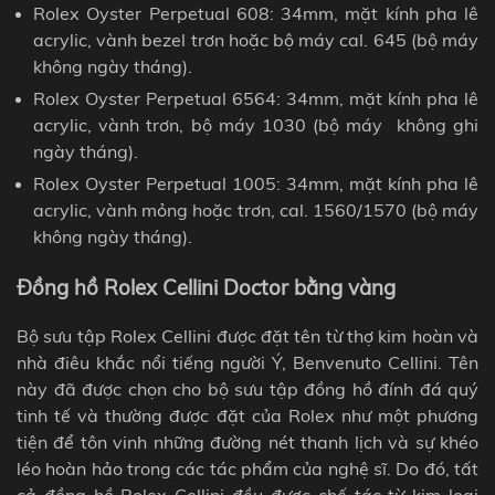
Rolex Oyster Perpetual 608: 34mm, mặt kính pha lê
acrylic, vành bezel trơn hoặc bộ máy cal. 645 (bộ máy
không ngày tháng).
Rolex Oyster Perpetual 6564: 34mm, mặt kính pha lê
acrylic, vành trơn, bộ máy 1030 (
bộ máy
không ghi
ngày tháng
).
Rolex Oyster Perpetual 1005: 34mm, mặt kính pha lê
acrylic, vành mỏng hoặc trơn, cal. 1560/1570 (bộ máy
không ngày tháng).
Đồng hồ Rolex Cellini Doctor bằng vàng
Bộ sưu tập Rolex Cellini được đặt tên từ thợ kim hoàn và
nhà điêu khắc nổi tiếng người Ý, Benvenuto Cellini. Tên
này đã được chọn cho bộ sưu tập đồng hồ đính đá quý
tinh tế và thường được đặt của Rolex như một phương
tiện để tôn vinh những đường nét thanh lịch và sự khéo
léo hoàn hảo trong các tác phẩm của nghệ sĩ. Do đó, tất
cả đồng hồ Rolex Cellini đều được chế tác từ kim loại