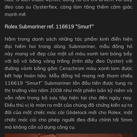
đeo cao su Oysterflex, càng làm tăng thêm cảm giác
mạnh mẽ.
Rolex Submariner ref. 116619 “Smurf”
Nằm trong danh sách những tác phẩm kinh điển hiện
đại hiếm hoi trong dòng
Submariner, mẫu đồng hồ
này
mang vẻ đẹp của mặt số màu xanh lam bóng bẩy
với bộ vỏ bằng vàng trắng (trên dây đeo Oyster) với
đường vành bằng gốm Cerachrom màu xanh lam được
kết hợp hoàn hảo. Mẫu đồng hồ mang mã tham chiếu
116619 “Smurf” Submariner lần đầu tiên được tung ra
thị trường vào năm 2008 như một phiên bản kỷ niệm và
vẫn nằm trong bộ sưu tập hiện tại cho đến ngày nay.
Điều thú vị là màn ra mắt của chúng đã chứng kiến ​​sự ra
đời của một chiếc móc cài Glidelock mới cho Rolex, một
chiếc móc cài cho phép người đeo điều chỉnh tới 5mm
mà không cần sử dụng công cụ.