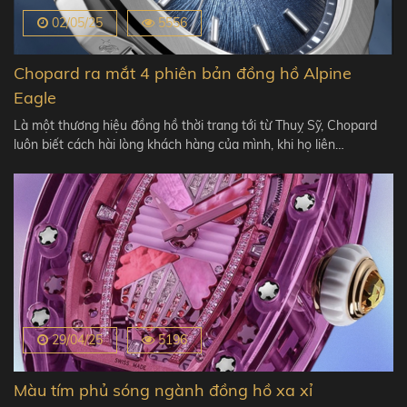
02/05/25
5556
Chopard ra mắt 4 phiên bản đồng hồ Alpine
Eagle
Là một thương hiệu đồng hồ thời trang tới từ Thuỵ Sỹ, Chopard
luôn biết cách hài lòng khách hàng của mình, khi họ liên…
29/04/25
5196
Màu tím phủ sóng ngành đồng hồ xa xỉ