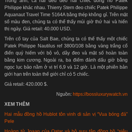
Trong ảnh, cả hai đều đeo hai chiếc đồng hồ Patek
Philippe khác nhau. Thierry Stern đeo chiếc Patek Philippe
Aquanaut Travel Time 5164A bằng thép không gỉ. Trên mặt
số màu đen, chúng ta có thể thấy múi giờ thứ hai và hiển
thị ngày. Giá retail: 40.000 USD.
Trên cổ tay của Salt Bae, chúng ta có thể thấy một chiếc
Patek Philippe Nautilus ref 3800/108 bằng vàng trắng cổ
điển quý hiếm với bộ vỏ, dây đeo và mặt số hoàn toàn
bằng kim cương. Ngoài ra, ba điểm đánh dấu giờ bằng
ngọc lục bảo nằm ở vị trí 6,9 và 12 giờ. Là một phiên bản
giới hạn trên toàn thế giới chỉ có 5 chiếc.
Giá retail: 420.000 $.
Nguồn:
https://bossluxurywatch.vn
XEM THÊM
Hai mẫu đồng hồ Hublot tôn vinh di sản vị “Vua bóng đá”
Pele
Hoàng tử Joaan của Qatar và bộ sưu tập đồng hồ “siêu