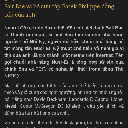
Salt Bae và bộ sưu tập Patek Philippe đẳng
cấp của anh
Nusret Gökçe còn được biết đến với biệt danh Salt Bae
là Thánh rắc muối, là một đầu bếp và chủ nhà hàng
người Thổ Nhĩ Kỳ, người sở hữu chuỗi nhà hàng bít
tết mang tên Nusr-Et. Kỹ thuật chế biến và nêm gia vị
thịt của anh đã trở thành một meme trên Internet. Tên
gọi chuỗi nhà hàng Nusr-Et là tổng hợp từ tên của
chính ông và "Et", có nghĩa là "thịt" trong tiếng Thổ
Nhĩ Kỳ.
Mặc dù những món bít tết của anh chế biến rất được ưa
thích và giá cũng cao ngất ngưởng, nhưng rất nhiều người
nổi tiếng như David Beckham, Leonardo DiCaprio, Lionel
Messi, Conor McGregor, DJ Khaled,... đều yêu thích và
dùng bữa tại nhà hàng của anh.
Và nếu bạn đọc theo dõi trên Instagram, tài khoản cá nhân