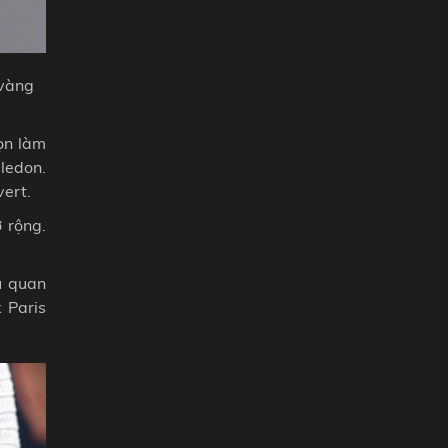
 vàng
ọn làm
ledon.
vert.
 rộng.
u quan
 Paris