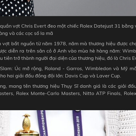
quần vợt Chris Evert đeo một chiếc Rolex Datejust 31 bằng
àng và các cọc số la mã
ần vợt bắt nguồn từ năm 1978, năm mà thương hiệu được ch
được diễn ra trên sân cỏ ở Anh vào mùa hè hàng năm: Wimb
tiên trở thành người đại diện của thương hiệu, đó là Chris E
d Slam: Úc mở rộng, Roland - Garros, Wimbledon và Mỹ mở
cho hai giải đấu đồng đội lớn: Davis Cup và Laver Cup.
ng, mang tên thương hiệu Thụy Sĩ danh giá là các giải đấ
ters, Rolex Monte-Carlo Masters, Nitto ATP Finals, Rolex