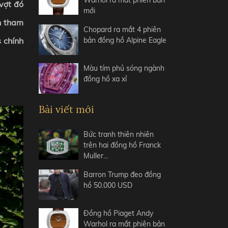
Warhol ra mắt phiên bản
vợt đó
mới
nh tham
Chopard ra mắt 4 phiên
bản đồng hồ Alpine Eagle
s chính
Màu tím phủ sóng ngành
đồng hồ xa xỉ
Bài viết mới
Bức tranh thiên nhiên
trên hai đồng hồ Franck
Muller…
Barron Trump đeo đồng
hồ 50.000 USD
Đồng hồ Piaget Andy
Warhol ra mắt phiên bản