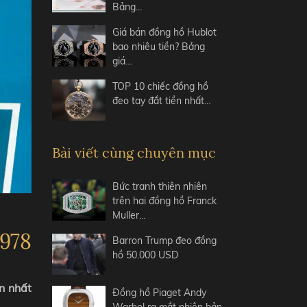
Bảng…
Giá bán đồng hồ Hublot
bao nhiêu tiền? Bảng
giá…
TOP 10 chiếc đồng hồ
đeo tay đắt tiền nhất…
Bài viết cùng chuyên mục
Bức tranh thiên nhiên
trên hai đồng hồ Franck
Muller…
1978
Barron Trump đeo đồng
hồ 50.000 USD
n nhất
Đồng hồ Piaget Andy