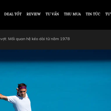
DEAL TỐT
REVIEW
TƯ VẤN
THU MUA
TIN TỨC
TU
 vợt: Mối quan hệ kéo dài từ năm 1978
DESIGN
DƯỚI 200 TRIỆU VNĐ
TỪ 200 - 500 TRIỆU VNĐ
OT
TỪ 500 TRIỆU - 1 TỶ VNĐ
ARS PIGUET
TỪ 1 - 2 TỶ VNĐ
ARD
TỪ 2 TỶ - 5 TỶ VNĐ
ER