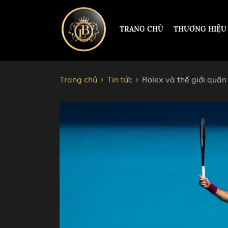
TRANG CHỦ
THƯƠNG HIỆU
Trang chủ
Tin tức
Rolex và thế giới quần
ĐỒNG HỒ HERMLE
PAUL 
PATEK PHILIPPE
ROLEX
RICHARD MILLE
HUBL
CORUM
AUDEM
JACOB&CO
CHOP
VACHERON CONSTANTIN
CARTI