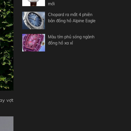
mới
Chopard ra mắt 4 phiên
bản đồng hồ Alpine Eagle
Màu tím phủ sóng ngành
đồng hồ xa xỉ
ay vợt