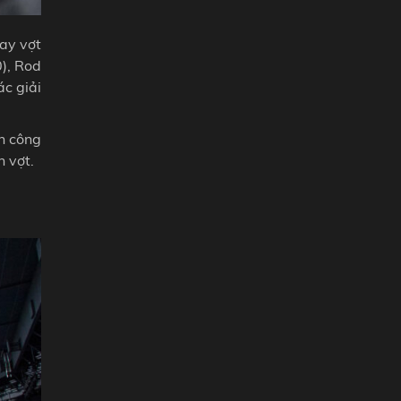
tay vợt
), Rod
ác giải
h công
n vợt.