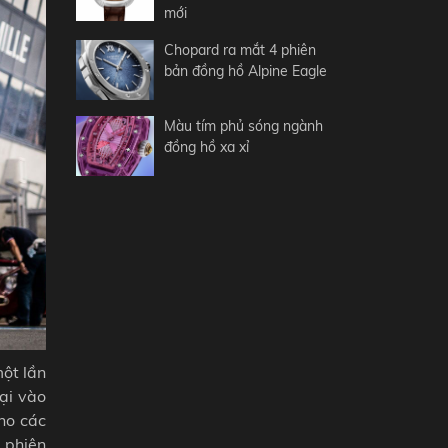
mới
Chopard ra mắt 4 phiên
bản đồng hồ Alpine Eagle
Màu tím phủ sóng ngành
đồng hồ xa xỉ
ột lần
ại vào
ho các
 phiên