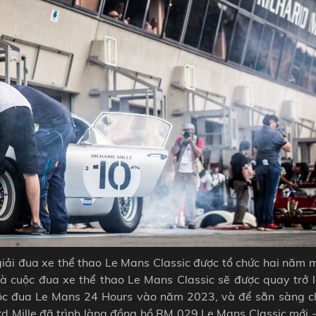
iải đua xe thể thao Le Mans Classic được tổ chức hai năm m
à cuộc đua xe thể thao Le Mans Classic sẽ được quay trở l
uộc đua Le Mans 24 Hours vào năm 2023, và để sẵn sàng c
rd Mille đã trình làng đồng hồ RM 029 Le Mans Classic mới -