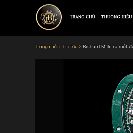
TRANG CHỦ
THƯƠNG HIỆU
Trang chủ
Tin tức
Richard Mille ra mắt 
ĐỒNG HỒ HERMLE
PAUL 
PATEK PHILIPPE
ROLEX
RICHARD MILLE
HUBL
CORUM
AUDEM
JACOB&CO
CHOP
VACHERON CONSTANTIN
CARTI