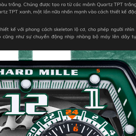
 màu trắng. Chúng được tạo ra từ các mảnh Quartz TPT trắng
rtz TPT xanh, một lần nữa nhấn mạnh vào cách thiết kế đặc
ết kế với phong cách skeleton lộ cơ, cho phép người nhìn 
ạp cũng như sự chuyển động nhịp nhàng bộ máy lên dây t