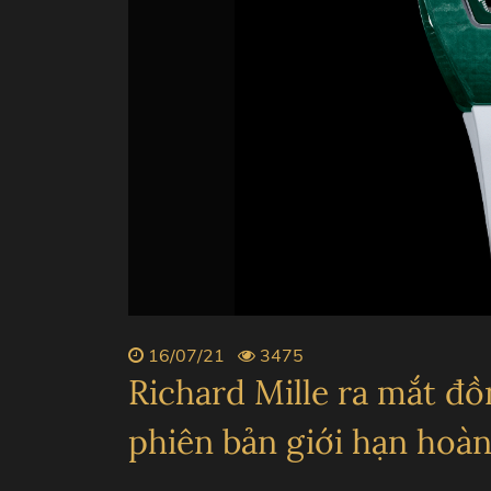
ZENITH
PIAGE
BVLGARI
CHANE
16/07/21
3475
Richard Mille ra mắt đ
phiên bản giới hạn hoà