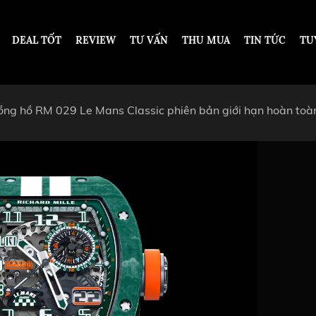
DEAL TỐT
REVIEW
TƯ VẤN
THU MUA
TIN TỨC
TU
đồng hồ RM 029 Le Mans Classic phiên bản giới hạn hoàn toà
DESIGN
DƯỚI 200 TRIỆU VNĐ
TỪ 200 - 500 TRIỆU VNĐ
OT
TỪ 500 TRIỆU - 1 TỶ VNĐ
ARS PIGUET
TỪ 1 - 2 TỶ VNĐ
ARD
TỪ 2 TỶ - 5 TỶ VNĐ
ER