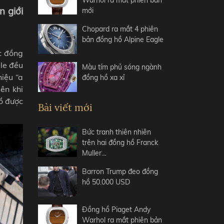
Warhol ra mắt phiên bản
n giới
mới
Chopard ra mắt 4 phiên
bản đồng hồ Alpine Eagle
c đồng
lle đều
Màu tím phủ sóng ngành
iệu “a
đồng hồ xa xỉ
ên khi
hồ được
Bài viết mới
Bức tranh thiên nhiên
trên hai đồng hồ Franck
Muller…
Barron Trump đeo đồng
hồ 50.000 USD
Đồng hồ Piaget Andy
Warhol ra mắt phiên bản