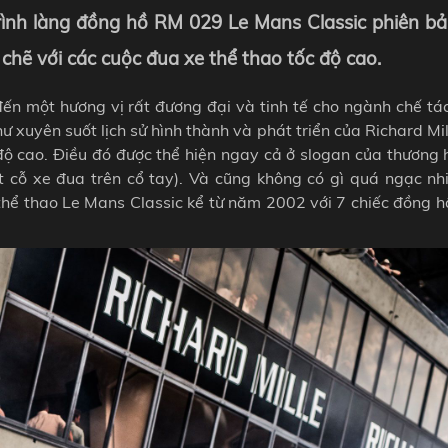
trình làng đồng hồ RM 029 Le Mans Classic phiên bả
chẽ với các cuộc đua xe thể thao tốc độ cao.
ến một hương vị rất đương đại và tinh tế cho ngành chế tá
hư xuyên suốt lịch sử hình thành và phát triển của Richard Mi
ộ cao. Điều đó được thể hiện ngay cả ở slogan của thương h
t cỗ xe đua trên cổ tay). Và cũng không có gì quá ngạc nhi
e thể thao Le Mans Classic kể từ năm 2002 với 7 chiếc đồng 