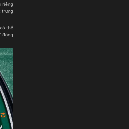
 riêng
 trưng
có thể
ự động