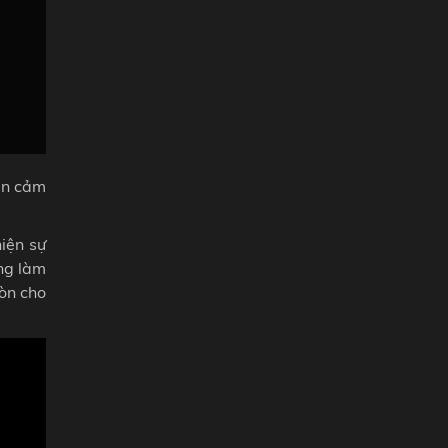
ện cảm
iện sự
ng làm
còn cho