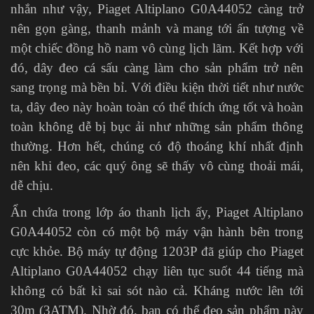
nhắn như vậy, Piaget Altiplano G0A44052 càng trở
nên gọn gàng, thanh mảnh và mang tới ấn tượng về
một chiếc đồng hồ nam vô cùng lịch lãm. Kết hợp với
đó, dây đeo cá sấu càng làm cho sản phẩm trở nên
sang trọng mà bền bỉ. Với điều kiện thời tiết như nước
ta, dây đeo này hoàn toàn có thể thích ứng tốt và hoàn
toàn không dễ bị bục ải như những sản phẩm thông
thường. Hơn hết, chúng có độ thoáng khí nhất định
nên khi đeo, các quý ông sẽ thấy vô cùng thoải mái,
dễ chịu.
Ẩn chứa trong lớp áo thanh lịch ấy, Piaget Altiplano
G0A44052 còn có một bộ máy vận hành bên trong
cực khỏe. Bộ máy tự động 1203P đã giúp cho Piaget
Altiplano G0A44052 chạy liên tục suốt 44 tiếng mà
không có bất kì sai sót nào cả. Kháng nước lên tới
30m (3ATM). Nhờ đó, bạn có thể đeo sản phẩm này