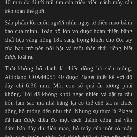
40 mm đã đi tới trái tim của triệu triệu cánh mày râu
trên toàn thế giới.
Sản phẩm lôi cuốn người nhìn ngay từ diện mạo bảnh
bao của mình. Toàn bộ lớp vỏ được hoàn thiện bằng
chất liệu vàng hồng 18k sang trọng khiến cho đôi tay
của bạn trở nên nổi bật và một thần thái riêng biệt
được toát ra.
Thật không hổ danh là chiếc đồng hồ siêu mỏng,
Altiplano G0A44051 40 được Piaget thiết kế với độ
dày chỉ 6,36 mm. Một con số quá ấn tượng phải
không. Tôi đã không khỏi ngạc nhiên và đặt ra câu
hỏi, làm sao mà nhà hãng lại có thể chế tác ra chiếc
đồng hồ mỏng đến như thế. Nhưng sự thực là Piaget
đã làm được điều đó một cách thành công mà vẫn
đảm bảo đầy đủ diện mạo, bộ máy của một cỗ máy
thời gian hoàn chỉnh. Và chính biệt tài làm nên mẫu