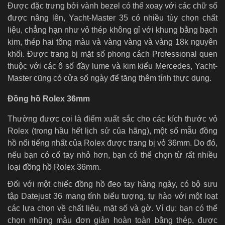
Được đặc trưng bởi vành bezel có thể xoay với các chữ số
được nâng lên, Yacht-Master 35 có nhiều tùy chọn chất
liệu, chẳng hạn như vỏ thép không gỉ với khung bằng bạch
kim, thép hai tông màu và vàng vàng và vàng 18k nguyên
khối. Được trang bị mặt số phong cách Professional quen
thuộc với các ô số đầy lume và kim kiểu Mercedes, Yacht-
Master cũng có cửa sổ ngày để tăng thêm tính thực dụng.
Đồng hồ Rolex 36mm
Thường được coi là điểm xuất sắc cho các kích thước vỏ
Rolex (trong hầu hết lịch sử của hãng), một số mẫu đồng
hồ nổi tiếng nhất của Rolex được trang bị vỏ 36mm. Do đó,
nếu bạn có cổ tay nhỏ hơn, bạn có thể chọn từ rất nhiều
loại đồng hồ Rolex 36mm.
Đối với một chiếc đồng hồ đeo tay hàng ngày, có bộ sưu
tập Datejust 36 mang tính biểu tượng, tự hào với một loạt
các lựa chọn về chất liệu, mặt số và gờ. Ví dụ: bạn có thể
chọn những mẫu đơn giản hoàn toàn bằng thép, được