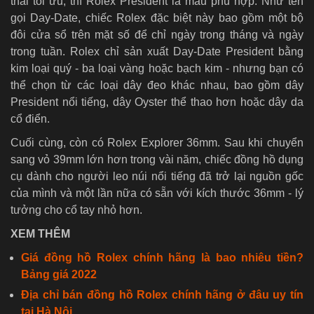
thái tối ưu, thì Rolex President là mẫu phù hợp. Như tên
gọi Day-Date, chiếc Rolex đặc biệt này bao gồm một bộ
đôi cửa sổ trên mặt số để chỉ ngày trong tháng và ngày
trong tuần. Rolex chỉ sản xuất Day-Date President bằng
kim loại quý - ba loại vàng hoặc bạch kim - nhưng bạn có
thể chọn từ các loại dây đeo khác nhau, bao gồm dây
President nổi tiếng, dây Oyster thể thao hơn hoặc dây da
cổ điển.
Cuối cùng, còn có Rolex Explorer 36mm. Sau khi chuyển
sang vỏ 39mm lớn hơn trong vài năm, chiếc đồng hồ dụng
cụ dành cho người leo núi nổi tiếng đã trở lại nguồn gốc
của mình và một lần nữa có sẵn với kích thước 36mm - lý
tưởng cho cổ tay nhỏ hơn.
XEM THÊM
Giá đồng hồ Rolex chính hãng là bao nhiêu tiền?
Bảng giá 2022
Địa chỉ bán đồng hồ Rolex chính hãng ở đâu uy tín
tại Hà Nội