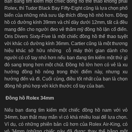
bạn đang tìm kiếm một chiếc đồng hồ thể thao không phải
Rolex, thì Tudor Black Bay Fifty-Eight cũng là lựa chọn phổ
biến của những nhà sưu tập thích đồng hồ nhỏ hơn. Đồng
hồ có đường kính 39mm và chỉ dày dưới 12mm, tất cả đều
mang đến cho người đeo vẻ thẩm mỹ đồng hồ lặn cổ điển.
Oris Divers Sixty-Five là một chiếc đồng hồ thể thao tuyệt
vời khác có đường kính 36mm. Cartier cũng là một thương
hiệu khác sở hữu những cỗ máy thời gian dành cho
người có cổ tay nhỏ hơn nếu bạn đang tìm kiếm một thứ gì
đó sang trọng hơn một chút. Đồng hồ lớn hơn có vẻ là xu
hướng đồng hồ nóng trong thời điểm này, nhưng xu
hướng đến và đi. Cuối cùng, điều tốt nhất của bạn là chọn
đồng hồ phù hợp với kích thước cổ tay của bạn.
Đồng hồ Rolex 34mm
Nếu bạn đang tìm kiếm một chiếc đồng hồ nam với vỏ
34mm, bạn thật may mắn vì có khá nhiều loại để lựa chọn.
Ví dụ, có những phiên bản cũ hơn của Rolex Air-King, có
vỏ 34mm (những chiếc này đã được thay thế bằng một