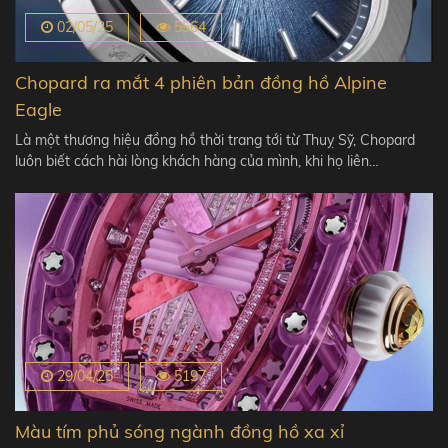
02/05/25
5564
Chopard ra mắt 4 phiên bản đồng hồ Alpine
Eagle
Là một thương hiệu đồng hồ thời trang tới từ Thuỵ Sỹ, Chopard
luôn biết cách hài lòng khách hàng của mình, khi họ liên…
29/04/25
5197
Màu tím phủ sóng ngành đồng hồ xa xỉ