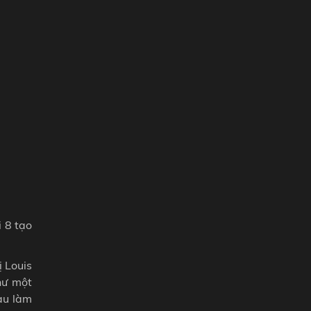
i 8 tạo
ị Louis
hư một
au làm