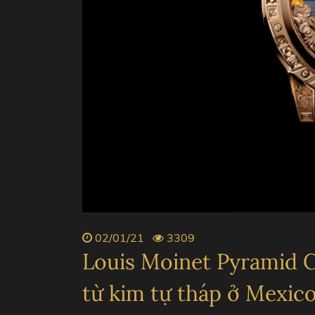
ZENITH
PIAGE
BVLGARI
CHANE
02/01/21
3309
Louis Moinet Pyramid C
từ kim tự tháp ở Mexic