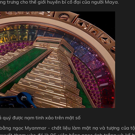
ợng trưng cho thế giới huyền bí cổ đại của người Maya.
 quý được nạm tinh xảo trên mặt số
í bằng ngọc Myanmar - chất liệu làm mặt nạ và tượng của t
xuyết tham vào đó là 96 viên hồng ngọc ánh trắng và kế b