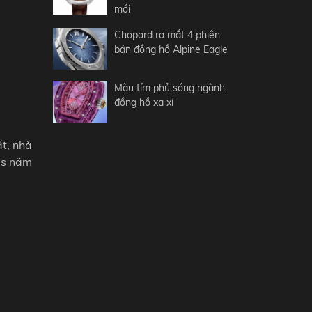
mới
Chopard ra mắt 4 phiên
bản đồng hồ Alpine Eagle
Màu tím phủ sóng ngành
đồng hồ xa xỉ
ất, nhà
es năm