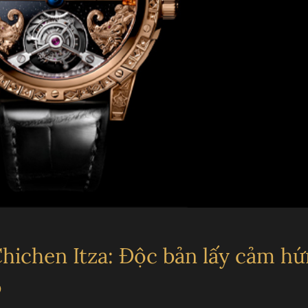
T
L
hichen Itza: Độc bản lấy cảm h
o