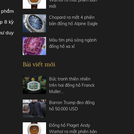
Warhol ra mắt phiên bản
mới
c phẩm
Chopard ra mắt 4 phiên
p 8 kỳ
bản đồng hồ Alpine Eagle
hư duy
Màu tím phủ sóng ngành
đồng hồ xa xỉ
Bài viết mới
Bức tranh thiên nhiên
trên hai đồng hồ Franck
Muller…
Barron Trump đeo đồng
hồ 50.000 USD
Đồng hồ Piaget Andy
Warhol ra mắt phiên bản