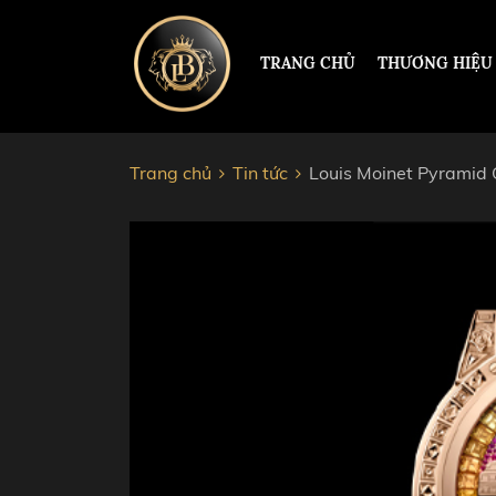
TRANG CHỦ
THƯƠNG HIỆU
Trang chủ
Tin tức
Louis Moinet Pyramid 
ĐỒNG HỒ HERMLE
PAUL 
PATEK PHILIPPE
ROLEX
RICHARD MILLE
HUBL
CORUM
AUDEM
JACOB&CO
CHOP
VACHERON CONSTANTIN
CARTI