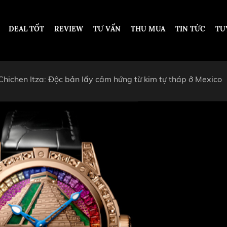
DEAL TỐT
REVIEW
TƯ VẤN
THU MUA
TIN TỨC
TU
Chichen Itza: Độc bản lấy cảm hứng từ kim tự tháp ở Mexico
DESIGN
DƯỚI 200 TRIỆU VNĐ
TỪ 200 - 500 TRIỆU VNĐ
OT
TỪ 500 TRIỆU - 1 TỶ VNĐ
ARS PIGUET
TỪ 1 - 2 TỶ VNĐ
ARD
TỪ 2 TỶ - 5 TỶ VNĐ
ER