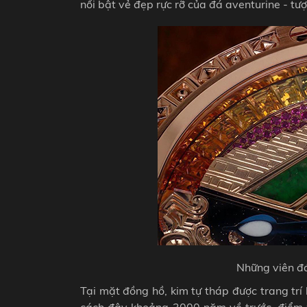
nổi bật vẻ đẹp rực rỡ của đá aventurine - tư
Những viên đá
Tại mặt đồng hồ, kim tự tháp được trang tr
cách đây khoảng 3000 năm về trước, điểm 