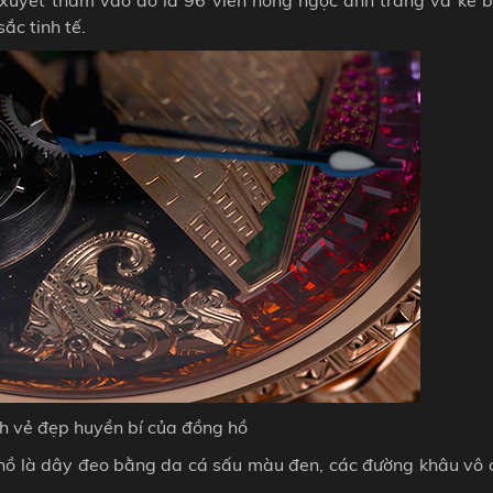
ắc tinh tế.
h vẻ đẹp huyền bí của đồng hồ
hồ là dây đeo bằng da cá sấu màu đen, các đường khâu vô c