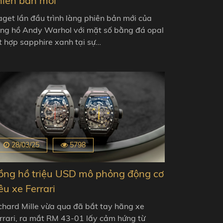
hiên bản mới
aget lần đầu trình làng phiên bản mới của
̀ng hồ Andy Warhol với mặt số bằng đá opal
́t hợp sapphire xanh tại sự…
28/03/25
5798
ồng hồ triệu USD mô phỏng động cơ
êu xe Ferrari
chard Mille vừa qua đã bắt tay hãng xe
rrari, ra mắt RM 43-01 lấy cảm hứng từ