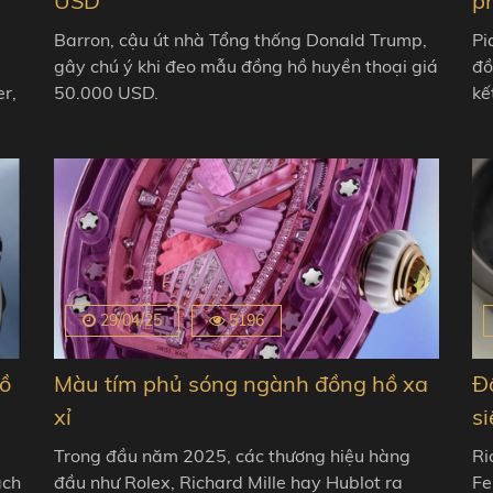
USD
p
Barron, cậu út nhà Tổng thống Donald Trump,
Pi
gây chú ý khi đeo mẫu đồng hồ huyền thoại giá
đô
r,
50.000 USD.
kê
29/04/25
5196
ồ
Màu tím phủ sóng ngành đồng hồ xa
Đ
xỉ
si
Trong đầu năm 2025, các thương hiệu hàng
Ri
ách
đầu như Rolex, Richard Mille hay Hublot ra
Fe