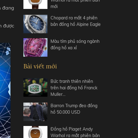
Warhol ra mắt phiên bản
mới
n đang
Chopard ra mắt 4 phiên
bản đồng hồ Alpine Eagle
n được
Màu tím phủ sóng ngành
đồng hồ xa xỉ
Bài viết mới
Bức tranh thiên nhiên
trên hai đồng hồ Franck
Muller…
Barron Trump đeo đồng
hồ 50.000 USD
Đồng hồ Piaget Andy
Warhol ra mắt phiên bản