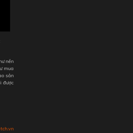
t
hư nền
tư mua
ào sản
i được
tch.vn