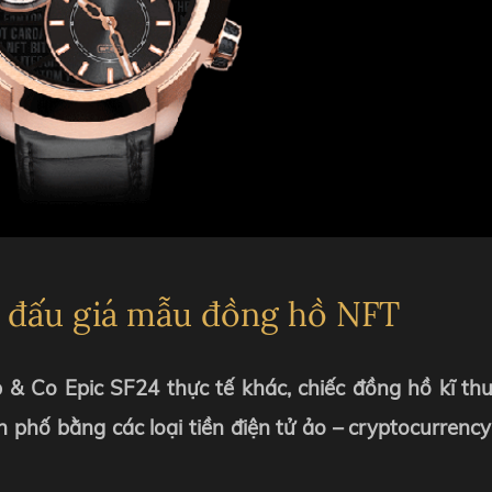
T
L
ên đấu giá mẫu đồng hồ NFT
& Co Epic SF24 thực tế khác, chiếc đồng hồ kĩ th
 phố bằng các loại tiền điện tử ảo – cryptocurrenc