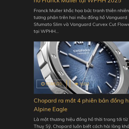
hồ Franck Muller tại WPHH 2025
Franck Muller khắc họa bức tranh thiên nhiên
tương phản trên hai mẫu đồng hồ Vanguard
Sfumato Slim và Vanguard Curvex Cut Flowe
tại WPHH…
02/05/25
5563
Chopard ra mắt 4 phiên bản đồng h
Alpine Eagle
Là một thương hiệu đồng hồ thời trang tới từ
Thuỵ Sỹ, Chopard luôn biết cách hài lòng kh