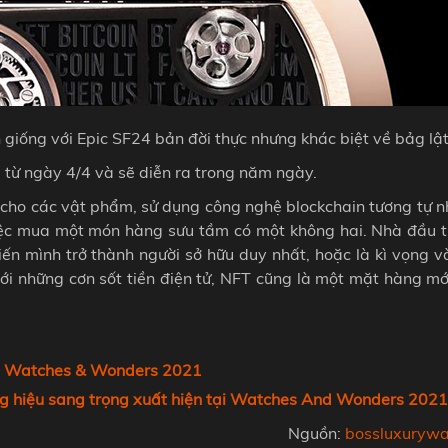
 giống với Epic SF24 bản đời thực nhưng khác biệt về bảg lậ
 từ ngày 4/4 và sẽ diễn ra trong năm ngày.
n cho các vật phẩm, sử dụng công nghệ blockchain tương tự n
việc mua một món hàng sưu tầm có một không hai. Nhà đầu 
n mình trở thành người sở hữu duy nhất, hoặc là kì vọng v
ới những cơn sốt tiền điện tử, NFT cũng là một mặt hàng mớ
ại Watches & Wonders 2021
g hiệu sang trọng xuất hiện tại Watches And Wonders 2021
Nguồn:
bossluxurywa