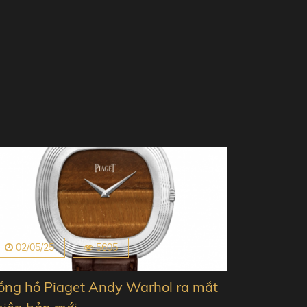
02/05/25
5605
ồng hồ Piaget Andy Warhol ra mắt