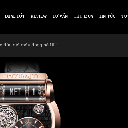
DEAL TỐT
REVIEW
TƯ VẤN
THU MUA
TIN TỨC
TU
iên đấu giá mẫu đồng hồ NFT
DESIGN
DƯỚI 200 TRIỆU VNĐ
TỪ 200 - 500 TRIỆU VNĐ
OT
TỪ 500 TRIỆU - 1 TỶ VNĐ
ARS PIGUET
TỪ 1 - 2 TỶ VNĐ
ARD
TỪ 2 TỶ - 5 TỶ VNĐ
ER