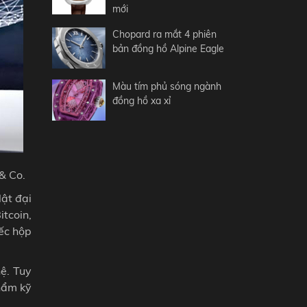
mới
Chopard ra mắt 4 phiên
bản đồng hồ Alpine Eagle
Màu tím phủ sóng ngành
đồng hồ xa xỉ
& Co.
lật đại
itcoin,
iếc hộp
ệ. Tuy
hẩm kỹ