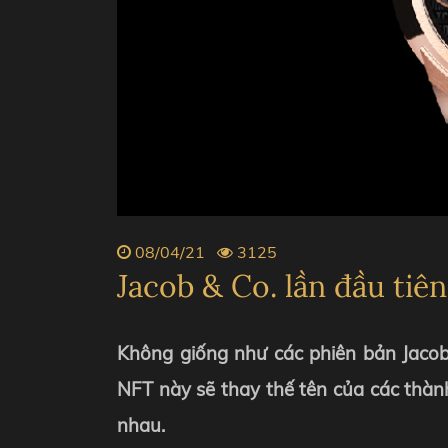
ZENITH
PIAGE
BVLGARI
CHANE
08/04/21
3125
Jacob & Co. lần đầu ti
Không giống như các phiên bản Jacob 
NFT này sẽ thay thế tên của các thành
nhau.