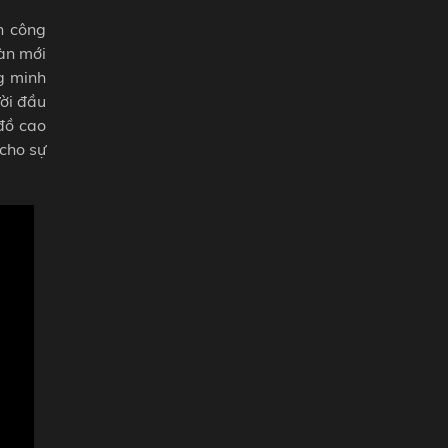
h công
oàn mới
g minh
ười đầu
 đồ cao
 cho sự