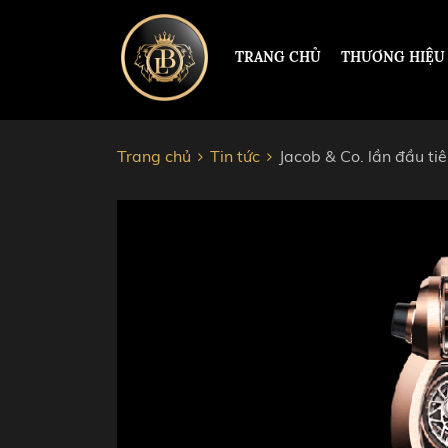
TRANG CHỦ
THƯƠNG HIỆU
Trang chủ
Tin tức
Jacob & Co. lần đầu t
ĐỒNG HỒ HERMLE
PAUL 
PATEK PHILIPPE
ROLEX
RICHARD MILLE
HUBL
CORUM
AUDEM
JACOB&CO
CHOP
VACHERON CONSTANTIN
CARTI