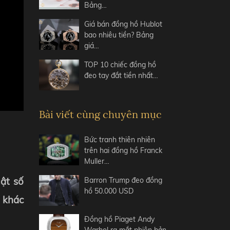
Bảng…
Giá bán đồng hồ Hublot
bao nhiêu tiền? Bảng
giá…
TOP 10 chiếc đồng hồ
đeo tay đắt tiền nhất…
Bài viết cùng chuyên mục
Bức tranh thiên nhiên
trên hai đồng hồ Franck
Muller…
uật số
Barron Trump đeo đồng
hồ 50.000 USD
y khác
Đồng hồ Piaget Andy