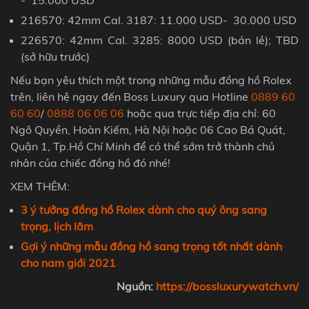
216570: 42mm Cal. 3187: 11.
000 USD
- 30.
000 USD
226570: 42mm Cal. 3285: 8
000 USD
(bán lẻ); TBD
(sở hữu trước)
Nếu bạn yêu thích một trong những mẫu đồng hồ Rolex
trên, liên hệ ngay đến Boss Luxury qua Hotline
0889 60
60 60
/
0888 06 06 06
hoặc qua trực tiếp địa chỉ: 60
Ngô Quyền, Hoàn Kiếm, Hà Nội hoặc 06 Cao Bá Quát,
Quận 1, Tp.Hồ Chí Minh để có thể sớm trở thành chủ
nhân của chiếc đồng hồ đó nhé!
XEM THÊM:
3 ý tưởng đồng hồ Rolex dành cho quý ông sang
trọng, lịch lãm
Gợi ý những mẫu đồng hồ sang trọng tốt nhất dành
cho nam giới 2021
Nguồn:
https://bossluxurywatch.vn/