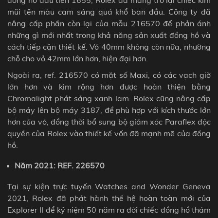
mũi tên màu cam sáng quá khổ ban đầu. Công ty đã
nâng cấp phần còn lại của mẫu 216570 để phản ánh
những gì mới nhất trong khả năng sản xuất đồng hồ và
cách tiếp cận thiết kế. Vỏ 40mm không còn nữa, nhường
chỗ cho vỏ 42mm lớn hơn, hiện đại hơn.
Ngoài ra, ref. 216570 có mặt số Maxi, có các vạch giờ
lớn hơn và kim rộng hơn được hoàn thiện bằng
Chromalight phát sáng xanh lam. Rolex cũng nâng cấp
bộ máy lên bộ máy 3187, để phù hợp với kích thước lớn
hơn của vỏ, đồng thời bổ sung bộ giảm xóc Paraflex độc
quyền của Rolex vào thiết kế vốn đã mạnh mẽ của đồng
hồ.
Năm 2021: REF. 226570
Tại sự kiện trực tuyến Watches and Wonder Geneva
2021, Rolex đã phát hành thế hệ hoàn toàn mới của
Explorer II để kỷ niệm 50 năm ra đời chiếc đồng hồ thám