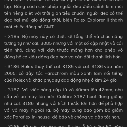
lập. Bằng cách cho phép người đeo điều chỉnh kim mũi
tên riêng biệt với thời gian tiêu chuẩn, người đeo có thể
đọc hai múi giờ đồng thời
, biến Rolex Explorer II thành
một chiếc đồng hồ GMT.
- 3185: Bộ máy này có thiết kế tổng thể và chức năng
tương tự như cal. 3085 nhưng với một số cập nhật và cải
tiến nhỏ, cùng với kích thước mỏng hơn cho phép vỏ
đồng hồ có kiểu dáng đẹp hơn và cân đối thanh lịch hơn.
- 3186: Rolex thay thế
cal. 3185
với cal. 3186 vào năm
2005, có dây tóc Parachrom màu xanh lam nổi tiếng
của Rolex và khắc phục sự dao động nhẹ ở kim 24 giờ.
- 3187: Với việc nâng cấp từ vỏ 40mm lên 42mm, nhu
cầu về bộ máy lớn hơn. Calibre 3187 hoạt động giống
như cal. 3186 nhưng với kích thước lớn hơn để phù hợp
với vỏ máy. Ngoài ra, bộ máy cũng bao gồm bộ giảm
xóc Paraflex in-house để bảo vệ chống va đập tốt hơn.
- 3285: Bộ sưu tập Explorer II cho lễ kỷ niệm 50 năm