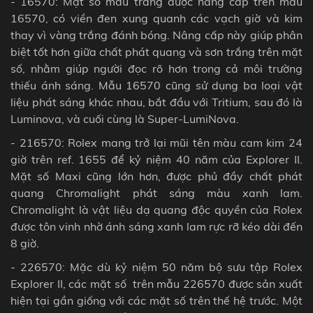
- 16570: Mặt số màu trắng được nâng cấp trên mẫu
16570, có viền đen xung quanh các vạch giờ và kim
thay vì vàng trắng đánh bóng. Nâng cấp này giúp phân
biệt tốt hơn giữa chất phát quang và sơn trắng trên mặt
số, nhằm giúp người đọc rõ hơn trong cả môi trường
thiếu ánh sáng. Mẫu 16570 cũng sử dụng ba loại vật
liệu phát sáng khác nhau, bắt đầu với Tritium, sau đó là
Luminova, và cuối cùng là Super-LumiNova.
- 216570: Rolex mang trở lại mũi tên màu cam kim 24
giờ trên ref. 1655 để kỷ niệm 40 năm của Explorer II.
Mặt số Maxi cũng lớn hơn, được phủ đầy chất phát
quang Chromalight phát sáng màu xanh lam.
Chromalight là vật liệu dạ quang độc quyền của Rolex
được tôn vinh nhờ ánh sáng xanh lam rực rỡ kéo dài đến
8 giờ.
- 226570: Mặc dù kỷ niệm 50 năm bộ sưu tập Rolex
Explorer II, các mặt số trên mẫu 226570 được sản xuất
hiện tại gần giống với các mặt số trên thế hệ trước. Một