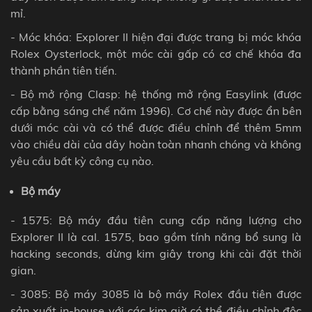
mỉ.
- Móc khóa: Explorer II hiện đại được trang bị móc khóa
Rolex Oysterlock, một móc cài gấp có cơ chế khóa đa
thành phần tiên tiến.
- Bộ mở rộng Clasp: hệ thống mở rộng Easylink (được
cấp bằng sáng chế năm 1996). Cơ chế này được ẩn bên
dưới móc cài và có thể được điều chỉnh để thêm 5mm
vào chiều dài của dây hoàn toàn nhanh chóng và không
yêu cầu bất kỳ công cụ nào.
Bộ máy
- 1575: Bộ máy đầu tiên cung cấp năng lượng cho
Explorer II là cal. 1575, bao gồm tính năng bổ sung là
hacking seconds
, dừng kim giây trong khi cài đặt thời
gian.
- 3085: Bộ máy 3085 là bộ máy Rolex đầu tiên được
sản xuất in-house với các kim giờ có thể điều chỉnh độc