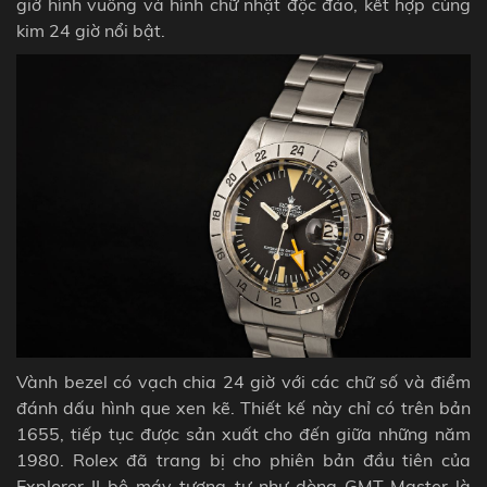
giờ hình vuông và hình chữ nhật độc đáo, kết hợp cùng
kim 24 giờ nổi bật.
Vành bezel có vạch chia 24 giờ với các chữ số và điểm
đánh dấu hình que xen kẽ. Thiết kế này chỉ có trên bản
1655, tiếp tục được sản xuất cho đến giữa những năm
1980. Rolex đã trang bị cho phiên bản đầu tiên của
Explorer II bộ máy tương tự như dòng GMT-Master là