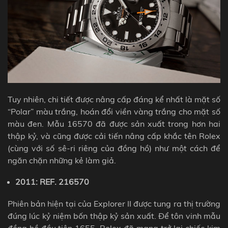
Tuy nhiên, chi tiết được nâng cấp đáng kể nhất là mặt số
“Polar” màu trắng, hoán đổi viền vàng trắng cho mặt số
màu đen. Mẫu 16570 đã được sản xuất trong hơn hai
thập kỷ, và cũng được cải tiến nâng cấp khắc tên Rolex
(cùng với số sê-ri riêng của đồng hồ) như một cách để
ngăn chặn những kẻ làm giả.
2011: REF. 216570
Phiên bản hiện tại của Explorer II được tung ra thị trường
đúng lúc kỷ niệm bốn thập kỷ sản xuất. Để tôn vinh mẫu
đồng hồ đầu tiên 1655, Rolex đã mang trở lại chiếc kim