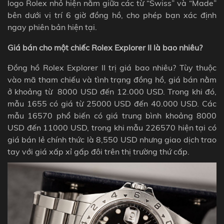
logo Rolex nhỏ hiện nằm giữa các từ “Swiss” và “Made”
bên dưới vị trí 6 giờ đồng hồ, cho phép bạn xác định
ngay phiên bản hiện tại.
Giá bán cho một chiếc Rolex Explorer II là bao nhiêu?
Đồng hồ Rolex Explorer II trị giá bao nhiêu? Tùy thuộc
vào mã tham chiếu và tình trạng đồng hồ, giá bán nằm
ở khoảng từ 8000 USD đến 12.
000 USD. Trong khi đó,
mẫu
1655 có giá từ 25
000 USD
đến 40.
000 USD
. Các
mẫu 16570 phổ biến có giá trung bình khoảng 8
000
USD
đến 11
000 USD
, trong khi mẫu 226570 hiện tại có
giá bán lẻ chính thức là 8,550 USD nhưng giao dịch trao
tay với giá xấp xỉ gấp đôi trên thị trường thứ cấp.