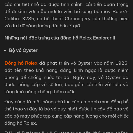
các chi tiết nhỏ đã được tinh chỉnh, cải tiến quan trọng
để đi kèm với mẫu mới là việc bổ sung bộ máy Rolex’s
Calibre 3285, có bộ thoát Chronogery của thương hiệu
và dự trữ năng lượng dài hơn 7 giờ.
Những nét đặc trưng của đồng hồ Rolex Explorer II
Bộ vỏ Oyster
Đồng hồ Rolex
đã phát triển vỏ Oyster vào năm 1926,
đặt tên theo khả năng đáng kinh ngạc là được niêm
phong để chống nước tối đa. Ngày nay, vỏ
Oyster
đã
được nâng cấp vô số lần, bao gồm cải tiến vật liệu và
tăng khả năng chống thấm nước.
Đây cũng là mặt hàng chủ lực của cả danh mục đồng hồ
thể thao vì đây là bộ vỏ duy nhất được tin cậy để bảo vệ
các bộ máy phức tạp cung cấp năng lượng cho mỗi chiếc
đồng hồ Rolex.
Đối với Explorer II, vỏ Oyster cung cấp khả năng chống