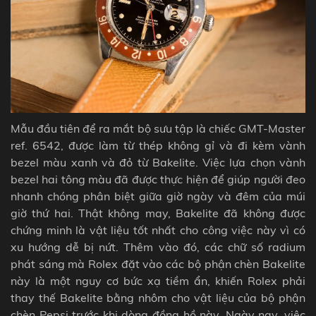
Mẫu đầu tiên để ra mắt bộ sưu tập là chiếc GMT-Master
ref. 6542, được làm từ thép không gỉ và đi kèm vành
bezel màu xanh và đỏ từ Bakelite. Việc lựa chọn vành
bezel hai tông màu đã được thực hiện để giúp người đeo
nhanh chóng phân biệt giữa giờ ngày và đêm của múi
giờ thứ hai. Thật không may, Bakelite đã không được
chứng minh là vật liệu tốt nhất cho công việc này vì có
xu hướng dễ bị nứt. Thêm vào đó, các chữ số radium
phát sáng mà Rolex đặt vào các bộ phận chèn Bakelite
này là một nguy cơ bức xạ tiềm ẩn, khiến Rolex phải
thay thế Bakelite bằng nhôm cho vật liệu của bộ phận
chèn Pepsi trước khi dòng đồng hồ này. Ngày nay, việc