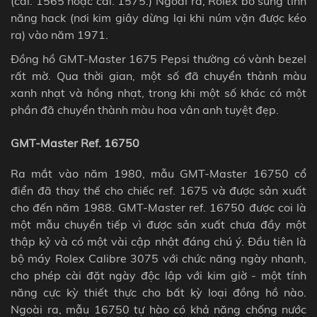
(cal. 1565 hoặc cal. 1575.) Ngoài ra, Rolex bổ sung tính
năng hack (nơi kim giây dừng lại khi núm vặn được kéo
ra) vào năm 1971.
Đồng hồ GMT-Master 1675 Pepsi thường có vành bezel
rất mờ. Qua thời gian, một số đã chuyển thành màu
xanh nhạt và hồng nhạt, trong khi một số khác có một
phần đã chuyển thành màu hoa vân anh tuyệt đẹp.
GMT-Master Ref. 16750
Ra mắt vào năm 1980, mẫu GMT-Master 16750 cổ
điển đã thay thế cho chiếc ref. 1675 và được sản xuất
cho đến năm 1988. GMT-Master ref. 16750 được coi là
một mẫu chuyển tiếp vì được sản xuất chưa đầy một
thập kỷ và có một vài cập nhật đáng chú ý.
Đầu tiên là
bộ máy Rolex Calibre 3075 với chức năng ngày nhanh,
cho phép cài đặt ngày độc lập với kim giờ - một tính
năng cực kỳ thiết thực cho bất kỳ loại đồng hồ nào.
Ngoài ra, mẫu 16750 tự hào có khả năng chống nước