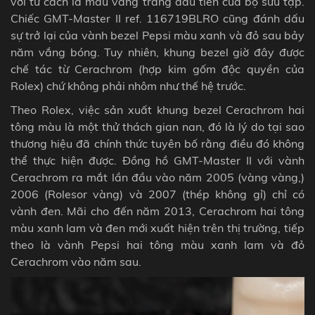
với tư cách là mẫu vàng trắng đầu tiên của bộ sưu tập.
Chiếc GMT-Master II ref. 116719BLRO cũng đánh dấu
sự trở lại của vành
bezel
Pepsi màu xanh và đỏ sau bảy
năm vắng bóng. Tuy nhiên, khung bezel giờ đây được
chế tác từ Cerachrom (hợp kim gốm độc quyền của
Rolex) chứ không phải nhôm như thế hệ trước.
Theo Rolex, việc sản xuất khung bezel Cerachrom hai
tông màu là một thử thách gian nan, đó là lý do tại sao
thương hiệu đã chính thức tuyên bố rằng điều đó không
thể thực hiện được. Đồng hồ GMT-Master II với vành
Cerachrom ra mắt lần đầu vào năm 2005 (vàng vàng,)
2006 (Rolesor vàng) và 2007 (thép không gỉ) chỉ có
vành đen. Mãi cho đến năm 2013, Cerachrom hai tông
màu xanh lam và đen mới xuất hiện trên thị trường, tiếp
theo là vành Pepsi hai tông màu xanh lam và đỏ
Cerachrom vào năm sau.