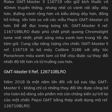
Rolex GMT-Master II 116719 vẫn giữ kích thước vỏ
40mm truyền thống, nhưng nhờ có vành nối dây dày
hơn, đường vành rộng hơn và kiểu dáng dày hơn, đồng
hồ trông lớn hơn so với các mẫu Pepsi GMT-Master cũ
hơn. Để dễ đọc trong bóng tối, GMT-Master II ref.
116719BLRO được phủ chất phát quang Chromalight
lume mới nhất, phát sáng màu xanh lam trong tối đa
tám giờ. Cung cấp năng lượng cho chiếc GMT-Master II
ref. 116719 là bộ máy Calibre 3186 với dây tóc
Parachrom màu xanh lam có thể chịu được sự thay đổi
nhiệt độ tốt hơn và từ trường cao hơn.
GMT-Master II Ref. 126710BLRO
Năm 2018 là một năm lớn đối với bộ sưu tập GMT-
Master II - không chỉ có những thay đổi lớn được công bố
cho toàn bộ dòng sản phẩm mà còn chứng kiến ​​sự trở lại
của một chiếc Pepsi GMT bằng thép dưới dạng mã ref.
126710BLRO.