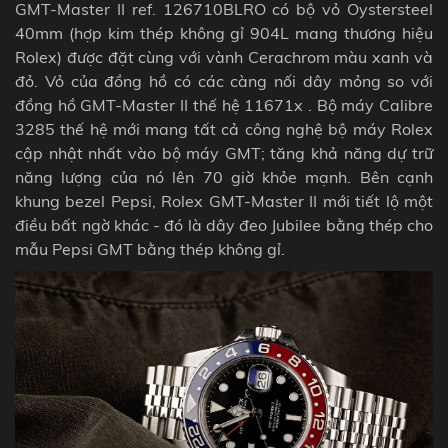
GMT-Master II ref. 126710BLRO có bộ vỏ Oystersteel
40mm (hợp kim thép không gỉ 904L mang thương hiệu
Rolex) được đặt cùng với vành Cerachrom màu xanh và
đỏ. Vỏ của đồng hồ có các càng nối dây mỏng so với
đồng hồ GMT-Master II
thế hệ 11671x . Bộ máy Calibre
3285 thế hệ mới mang tất cả công nghệ bộ máy Rolex
cập nhật nhất vào bộ máy GMT; tăng khả năng dự trữ
năng lượng của nó lên 70 giờ khỏe mạnh.
Bên cạnh
khung bezel Pepsi, Rolex GMT-Master II mới tiết lộ một
điều bất ngờ khác - đó là dây đeo
Jubilee
bằng thép cho
mẫu Pepsi GMT bằng thép không gỉ.