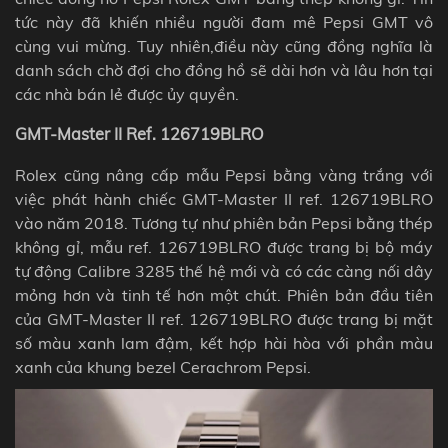
tức này đã khiến nhiều người đam mê Pepsi GMT vô
cùng vui mừng. Tuy nhiên,điều này cũng đồng nghĩa là
danh sách chờ đợi cho đồng hồ sẽ dài hơn và lâu hơn tại
các nhà bán lẻ được ủy quyền.
GMT-Master II Ref. 126719BLRO
Rolex cũng nâng cấp mẫu Pepsi bằng vàng trắng với
việc phát hành chiếc GMT-Master II ref. 126719BLRO
vào năm 2018. Tương tự như phiên bản Pepsi bằng thép
không gỉ, mẫu ref. 126719BLRO được trang bị bộ máy
tự động Calibre 3285 thế hệ mới và có các càng nối dây
mỏng hơn và tinh tế hơn một chút.
Phiên bản đầu tiên
của GMT-Master II ref. 126719BLRO được trang bị mặt
số màu xanh lam đậm, kết hợp hài hòa với phần màu
xanh của khung bezel Cerachrom Pepsi.