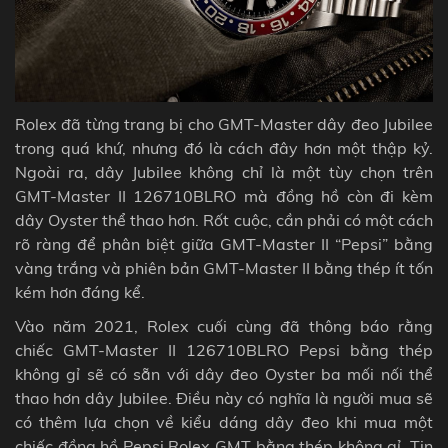
Rolex đã từng trang bị cho GMT-Master dây đeo Jubilee
trong quá khứ, nhưng đó là cách đây hơn một thập kỷ.
Ngoài ra, dây Jubilee không chỉ là một tùy chọn trên
GMT-Master II 126710BLRO mà đồng hồ còn đi kèm
dây Oyster thể thao hơn. Rốt cuộc, cần phải có một cách
rõ ràng để phân biệt giữa GMT-Master II “Pepsi” bằng
vàng trắng và phiên bản GMT-Master II bằng thép ít tốn
kém hơn đáng kể.
Vào năm 2021, Rolex cuối cùng đã thông báo rằng
chiếc GMT-Master II 126710BLRO Pepsi bằng thép
không gỉ sẽ có sẵn với dây đeo Oyster ba mối nối thể
thao hơn dây Jubilee. Điều này có nghĩa là người mua sẽ
có thêm lựa chọn về kiểu dáng dây đeo khi mua một
chiếc đồng hồ Pepsi Rolex GMT bằng thép không gỉ. Tin