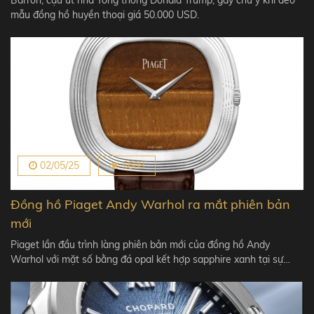
Barron, cậu út nhà Tổng thống Donald Trump, gây chú ý khi đeo
mẫu đồng hồ huyền thoại giá 50.000 USD.
02/05/25
5608
Đồng hồ Piaget Andy Warhol ra mắt phiên bản
mới
Piaget lần đầu trình làng phiên bản mới của đồng hồ Andy
Warhol với mặt số bằng đá opal kết hợp sapphire xanh tại sự…