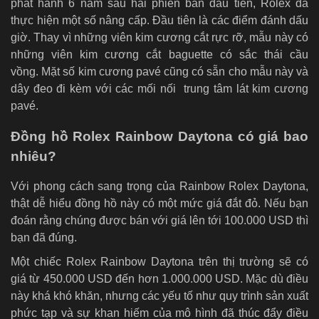
phát hành 6 năm sau hai phiên bản đầu tiên, Rolex đã
thực hiện một số nâng cấp. Đầu tiên là các điểm đánh dấu
giờ. Thay vì những viên kim cương cắt rực rỡ, mẫu này có
những viên kim cương cắt baguette có sắc thái cầu
vồng.
Mặt số kim cương pavé cũng có sẵn cho mẫu này và
dây đeo đi kèm với các mối nối trung tâm lát kim cương
pavé.
Đồng hồ Rolex Rainbow Daytona có giá bao
nhiêu?
Với phong cách sang trọng của Rainbow Rolex Daytona,
thật dễ hiểu đồng hồ này có một mức giá đắt đỏ. Nếu bạn
đoán rằng chúng được bán với giá lên tới 100.000 USD thì
bạn đã đúng.
Một chiếc Rolex Rainbow Daytona trên thị trường sẽ có
giá từ 450.000 USD đến hơn 1.000.000 USD. Mặc dù điều
này khá khó khăn, nhưng các yếu tố như quy trình sản xuất
phức tạp và sự khan hiếm của mô hình đã thúc đẩy điều