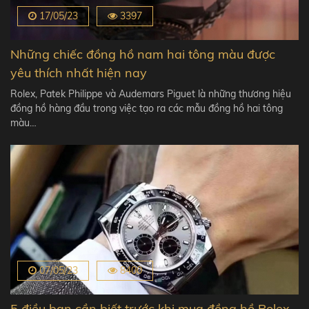
17/05/23
3397
Những chiếc đồng hồ nam hai tông màu được
yêu thích nhất hiện nay
Rolex, Patek Philippe và Audemars Piguet là những thương hiệu
đồng hồ hàng đầu trong việc tạo ra các mẫu đồng hồ hai tông
màu…
07/05/23
8400
5 điều bạn cần biết trước khi mua đồng hồ Rolex