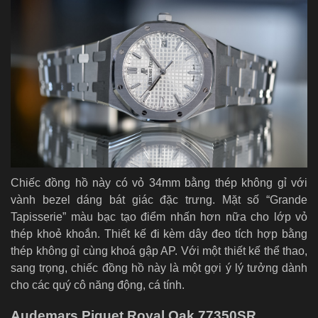
Chiếc đồng hồ này có vỏ 34mm bằng thép không gỉ với
vành bezel dáng bát giác đặc trưng. Mặt số “Grande
Tapisserie” màu bạc tạo điểm nhấn hơn nữa cho lớp vỏ
thép khoẻ khoắn. Thiết kế đi kèm dây đeo tích hợp bằng
thép không gỉ cùng khoá gập AP. Với một thiết kế thể thao,
sang trọng, chiếc đồng hồ này là một gợi ý lý tưởng dành
cho các quý cô năng động, cá tính.
Audemars Piguet Royal Oak 77350SR