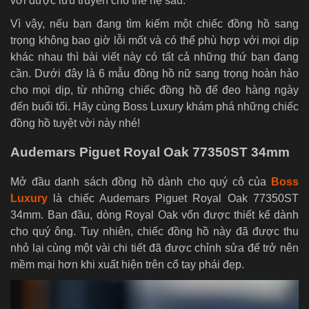
vời được lưu truyền cho thế hệ sau.
Vì vậy, nếu bạn đang tìm kiếm một chiếc đồng hồ sang
trọng không bao giờ lỗi mốt và có thể phù hợp với mọi dịp
khác nhau thì bài viết này có tất cả những thứ bạn đang
cần. Dưới đây là 6 mẫu đồng hồ nữ sang trọng hoàn hảo
cho mọi dịp, từ những chiếc đồng hồ để đeo hàng ngày
đến buổi tối. Hãy cùng Boss Luxury khám phá những chiếc
đồng hồ tuyệt vời này nhé!
Audemars Piguet Royal Oak 77350ST 34mm
Mở đầu danh sách đồng hồ dành cho quý cô của
Boss
Luxury
là chiếc Audemars Piguet Royal Oak 77350ST
34mm. Ban đầu, dòng Royal Oak vốn được thiết kế dành
cho quý ông. Tuy nhiên, chiếc đồng hồ này đã được thu
nhỏ lại cùng một vài chi tiết đã được chỉnh sửa để trở nên
mềm mại hơn khi xuất hiện trên cổ tay phái đẹp.