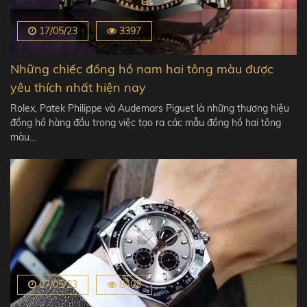
17/05/23
3397
Những chiếc đồng hồ nam hai tông màu được
yêu thích nhất hiện nay
Rolex, Patek Philippe và Audemars Piguet là những thương hiệu
đồng hồ hàng đầu trong việc tạo ra các mẫu đồng hồ hai tông
màu…
07/05/23
8403