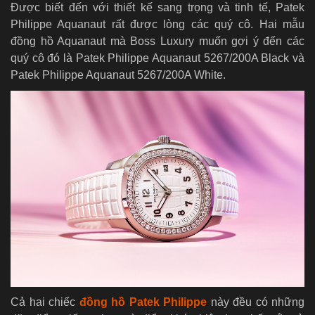
Được biết đến với thiết kế sang trọng và tinh tế, Patek
Philippe Aquanaut rất được lòng các quý cô. Hai mẫu
đồng hồ Aquanaut mà Boss Luxury muốn gợi ý đến các
quý cô đó là Patek Philippe Aquanaut 5267/200A Black và
Patek Philippe Aquanaut 5267/200A White.
Cả hai chiếc
đồng hồ Patek Philippe
này đều có những