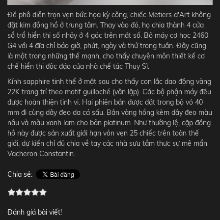
Để phô diễn trọn vẹn bức họa kỳ công, chiếc Metiers d'Art không
đặt kim đồng hồ ở trung tâm. Thay vào đó, họ chia thành 4 cửa
sổ trổ hiển thị số nhảy ở 4 góc trên mặt số. Bộ máy cơ học 2460
G4 với 4 đĩa chỉ báo giờ, phút, ngày và thứ trong tuần. Đây cũng
là một trong những thế mạnh, cho thấy chuyên môn thiết kế cơ
chế hiển thị độc đáo của nhà chế tác Thụy Sĩ.
Kính sapphire tinh thể ở mặt sau cho thấy con lắc dao động vàng
22K trang trí theo motif guilloché (vân lặp). Các bộ phận máy đều
được hoàn thiện tinh vi. Hai phiên bản được đặt trong bộ vỏ 40
mm đi cùng dây đeo da cá sấu. Bản vàng hồng kèm dây đeo màu
nâu và màu xanh lam cho bản platinum. Như thường lệ, cặp đồng
hồ này được sản xuất giới hạn vỏn vẹn 25 chiếc trên toàn thế
giới, dự kiến chỉ đủ chia về tay các nhà sưu tầm thực sự mê mẩn
Vacheron Constantin.
Chia sẻ:
Đánh giá bài viết!