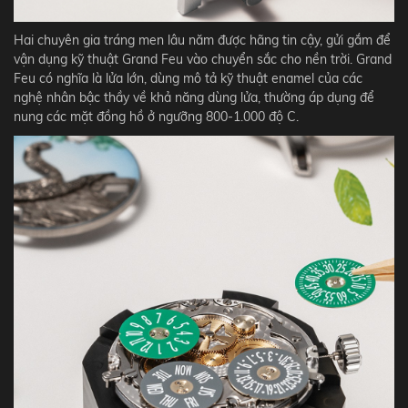
Hai chuyên gia tráng men lâu năm được hãng tin cậy, gửi gắm để
vận dụng kỹ thuật Grand Feu vào chuyển sắc cho nền trời. Grand
Feu có nghĩa là lửa lớn, dùng mô tả kỹ thuật enamel của các
nghệ nhân bậc thầy về khả năng dùng lửa, thường áp dụng để
nung các mặt đồng hồ ở ngưỡng 800-1.000 độ C.