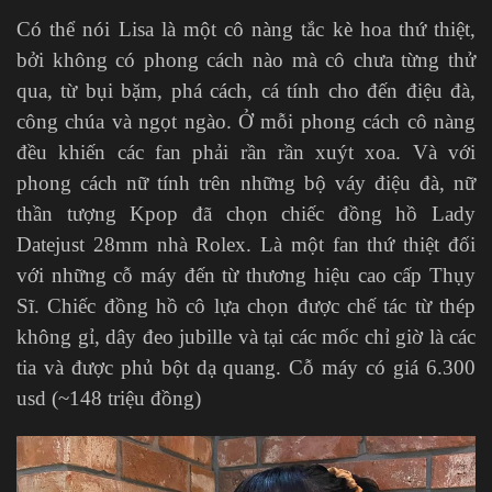
Có thể nói Lisa là một cô nàng tắc kè hoa thứ thiệt,
bởi không có phong cách nào mà cô chưa từng thử
qua, từ bụi bặm, phá cách, cá tính cho đến điệu đà,
công chúa và ngọt ngào. Ở mỗi phong cách cô nàng
đều khiến các fan phải rần rần xuýt xoa. Và với
phong cách nữ tính trên những bộ váy điệu đà, nữ
thần tượng Kpop đã chọn chiếc đồng hồ Lady
Datejust 28mm nhà Rolex. Là một fan thứ thiệt đối
với những cỗ máy đến từ thương hiệu cao cấp Thụy
Sĩ. Chiếc đồng hồ cô lựa chọn được chế tác từ thép
không gỉ, dây đeo jubille và tại các mốc chỉ giờ là các
tia và được phủ bột dạ quang. Cỗ máy có giá 6.300
usd (~148 triệu đồng)