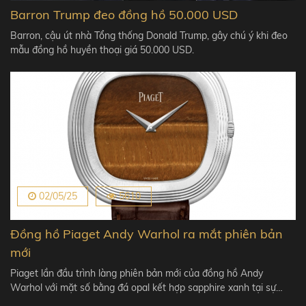
Barron Trump đeo đồng hồ 50.000 USD
Barron, cậu út nhà Tổng thống Donald Trump, gây chú ý khi đeo
mẫu đồng hồ huyền thoại giá 50.000 USD.
02/05/25
5610
Đồng hồ Piaget Andy Warhol ra mắt phiên bản
mới
Piaget lần đầu trình làng phiên bản mới của đồng hồ Andy
Warhol với mặt số bằng đá opal kết hợp sapphire xanh tại sự…