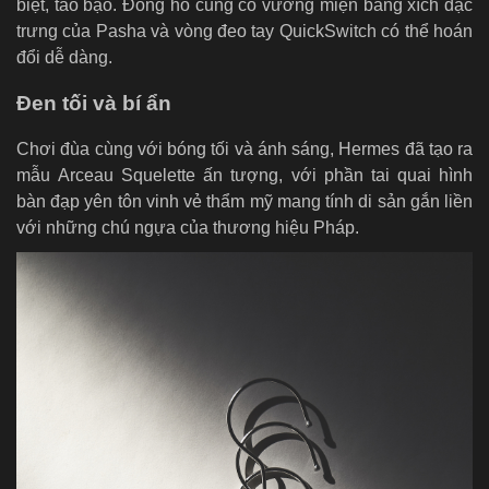
biệt, táo bạo. Đồng hồ cũng có vương miện bằng xích đặc
trưng của Pasha và vòng đeo tay QuickSwitch có thể hoán
đổi dễ dàng.
Đen tối và bí ẩn
Chơi đùa cùng với bóng tối và ánh sáng, Hermes đã tạo ra
mẫu
Arceau Squelette ấn tượng, với phần tai quai hình
bàn đạp yên tôn vinh vẻ thẩm mỹ mang tính di sản gắn liền
với những chú ngựa của thương hiệu Pháp.