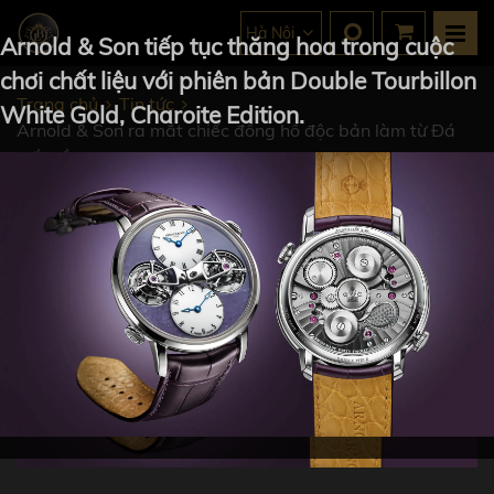
Hà Nội
Arnold & Son tiếp tục thăng hoa trong cuộc
chơi chất liệu với phiên bản Double Tourbillon
Trang chủ
Tin tức
White Gold, Charoite Edition.
Arnold & Son ra mắt chiếc đồng hồ độc bản làm từ Đá
mắt rồng