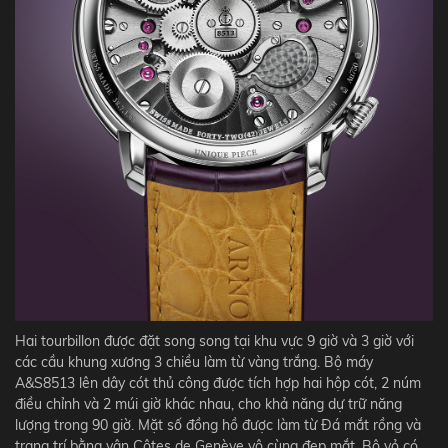
Hai tourbillon được đặt song song tại khu vực 9 giờ và 3 giờ với
các cầu khung xương 3 chiều làm từ vàng trắng. Bộ máy
A&S8513 lên dây cót thủ công được tích hợp hai hộp cót, 2 núm
điều chỉnh và 2 múi giờ khác nhau, cho khả năng dự trữ năng
lượng trong 90 giờ. Mặt số đồng hồ được làm từ Đá mắt rồng và
trang trí bằng vân Côtes de Genève vô cùng đẹp mắt. Bộ vỏ có