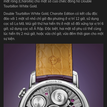
mắt rồng (Charoite) cho mặt số của chiếc đồng hồ Double
Tourbillon White Gold.
Double Tourbillon White Gold, Charoite Edition có kết cấu độc
đáo với 1 mặt số nhỏ chỉ giờ địa phương ở vị trí 12 giờ, sử dụng
cọc số La Mã. Múi giờ thứ hai hiển thị ở mặt số đối xứng tại vị trí 6
giờ, sử dụng cọc số Ả Rập. Đặc biệt, hai mặt số phụ có thể cùng
lúc hiển thị 2 múi giờ, hoặc vừa chỉ giờ, vừa đếm thời gian cho một
sự kiện.