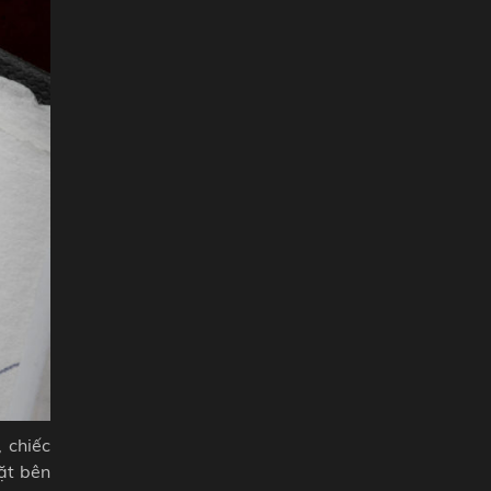
 chiếc
ặt bên