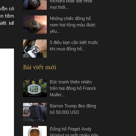
Richard Mille đắt nhất
mọi thời…
vẫn có
an tâm
Những chiếc đồng hồ
iết kế
nam hai tông màu được
yêu…
5 điều bạn cần biết trước
khi mua đồng hồ…
Bài viết mới
Bức tranh thiên nhiên
trên hai đồng hồ Franck
Muller…
Barron Trump đeo đồng
hồ 50.000 USD
Đồng hồ Piaget Andy
Warhol ra mắt phiên bản