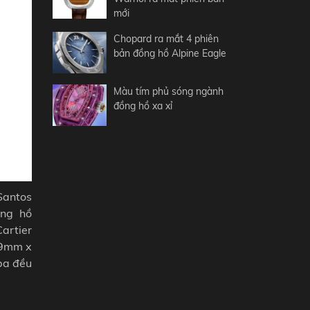
mới
Chopard ra mắt 4 phiên
bản đồng hồ Alpine Eagle
Màu tím phủ sóng ngành
đồng hồ xa xỉ
Santos
ồng hồ
artier
49mm x
ba đều