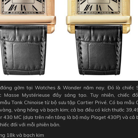
h đáng gờm tại Watches & Wonder năm nay. Đó là chiếc 
 Masse Mystérieuse đầy sáng tạo. Tuy nhiên, chiếc đ
mẫu Tank Chinoise từ bộ sưu tập Cartier Privé. Có ba mẫu C
 vàng, vàng hồng và bạch kim; cả ba đều có kích thước 39,
r 430 MC (dựa trên nền tảng là bộ máy Piaget 430P) và cả 
hiếc đối với mỗi phiên bản.
ồng 18k và bạch kim