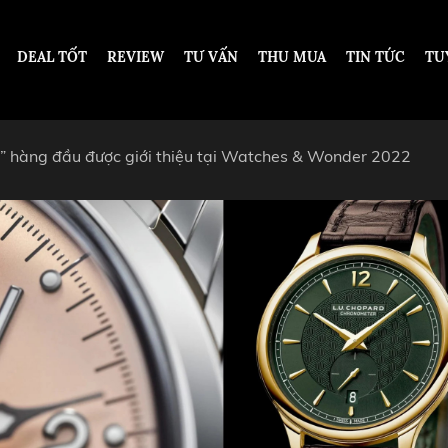
DEAL TỐT
REVIEW
TƯ VẤN
THU MUA
TIN TỨC
TU
h” hàng đầu được giới thiệu tại Watches & Wonder 2022
DESIGN
DƯỚI 200 TRIỆU VNĐ
TỪ 200 - 500 TRIỆU VNĐ
OT
TỪ 500 TRIỆU - 1 TỶ VNĐ
ARS PIGUET
TỪ 1 - 2 TỶ VNĐ
ARD
TỪ 2 TỶ - 5 TỶ VNĐ
ER