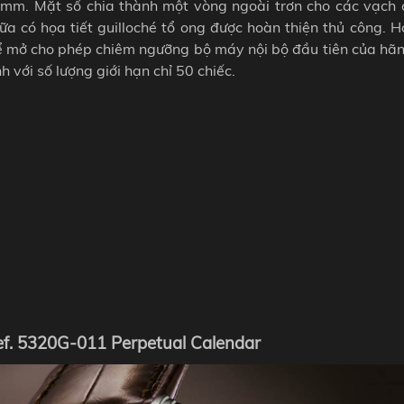
mm. Mặt số chia thành một vòng ngoài trơn cho các vạch c
a có họa tiết guilloché tổ ong được hoàn thiện thủ công. Họ
hể mở cho phép chiêm ngưỡng bộ máy nội bộ đầu tiên của hãn
 với số lượng giới hạn chỉ 50 chiếc.
ef. 5320G-011 Perpetual Calendar