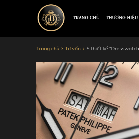
TRANG CHỦ
THƯƠNG HIỆU
Trang chủ
Tư vấn
5 thiết kế “Dresswatc
ĐỒNG HỒ HERMLE
PAUL 
PATEK PHILIPPE
ROLEX
RICHARD MILLE
HUBL
CORUM
AUDEM
JACOB&CO
CHOP
VACHERON CONSTANTIN
CARTI