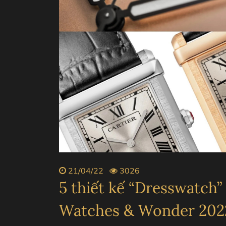
ZENITH
PIAGE
BVLGARI
CHANE
21/04/22
3026
5 thiết kế “Dresswatch”
Watches & Wonder 202