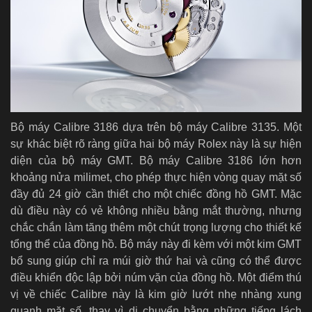
Bộ máy Calibre 3186 dựa trên bộ máy Calibre 3135. Một
sự khác biệt rõ ràng giữa hai bộ máy Rolex này là sự hiện
diện của bộ máy GMT. Bộ máy Calibre 3186 lớn hơn
khoảng nửa milimet, cho phép thực hiện vòng quay mặt số
đầy đủ 24 giờ cần thiết cho một chiếc đồng hồ GMT. Mặc
dù điều này có vẻ không nhiều bằng mắt thường, nhưng
chắc chắn làm tăng thêm một chút trọng lượng cho thiết kế
tổng thể của đồng hồ. Bộ máy này đi kèm với một kim GMT
bổ sung giúp chỉ ra múi giờ thứ hai và cũng có thể được
điều khiển độc lập bởi núm vặn của đồng hồ. Một điểm thú
vị về chiếc Calibre này là kim giờ lướt nhẹ nhàng xung
quanh mặt số, thay vì di chuyển bằng những tiếng lách