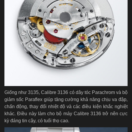
Giống như 3135, Calibre 3136 có dây tóc Parachrom và bộ
giảm sốc Paraflex giúp tăng cường khả năng chịu va đập,
chấn động, thay đổi nhiệt độ và các điều kiện khắc nghiệt
khác. Điều này làm cho bộ máy Calibre 3136 trở nên cực
kỳ đáng tin cậy, có tuổi thọ cao.