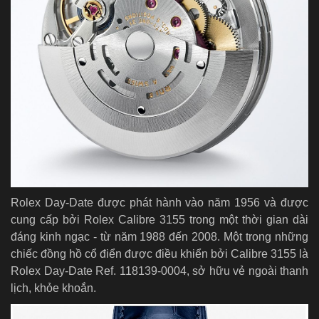
Rolex Day-Date được phát hành vào năm 1956 và được
cung cấp bởi Rolex Calibre 3155 trong một thời gian dài
đáng kinh ngạc - từ năm 1988 đến 2008. Một trong những
chiếc đồng hồ cổ điển được điều khiển bởi Calibre 3155 là
Rolex Day-Date Ref. 118139-0004, sở hữu vẻ ngoài thanh
lịch, khỏe khoắn.