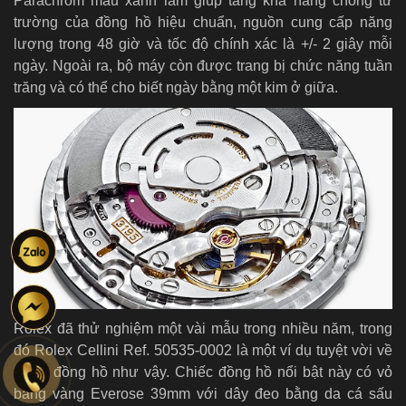
Parachrom màu xanh lam giúp tăng khả năng chống từ
trường của đồng hồ hiệu chuẩn, nguồn cung cấp năng
lượng trong 48 giờ và tốc độ chính xác là +/- 2 giây mỗi
ngày. Ngoài ra, bộ máy còn được trang bị chức năng tuần
trăng và có thể cho biết ngày bằng một kim ở giữa.
Rolex đã thử nghiệm một vài mẫu trong nhiều năm, trong
đó Rolex Cellini Ref. 50535-0002 là một ví dụ tuyệt vời về
chiếc đồng hồ như vậy. Chiếc đồng hồ nổi bật này có vỏ
bằng vàng Everose 39mm với dây đeo bằng da cá sấu