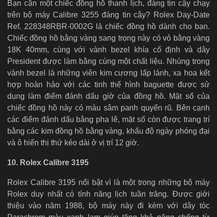
Bạn cần một chiếc đồng hồ thanh lịch, đáng tin cậy chạy
trên bộ máy Calibre 3255 đáng tin cậy? Rolex Day-Date
Ref. 228348RBR-0002G là chiếc đồng hồ dành cho bạn.
Chiếc đồng hồ bằng vàng sang trọng này có vỏ bằng vàng
18K 40mm, cùng với vành bezel khía cố định và dây
President được làm bằng cùng một chất liệu. Nhúng trong
vành bezel là những viên kim cương lấp lánh, xa hoa kết
hợp hoàn hảo với các tinh thể hình baguette được sử
dụng làm điểm đánh dấu giờ của đồng hồ. Mặt số của
chiếc đồng hồ này có màu sâm panh quyến rũ. Bên cạnh
các điểm đánh dấu bằng pha lê, mặt số còn được trang trí
bằng các kim đồng hồ bằng vàng, khẩu độ ngày phóng đại
và ô hiển thị thứ kéo dài ở vị trí 12 giờ.
10. Rolex Calibre 3195
Rolex Calibre 3195 nổi bật vì là một trong những bộ máy
Rolex duy nhất có tính năng lịch tuần trăng. Được giới
thiệu vào năm 1988, bộ máy này đi kèm với dây tóc