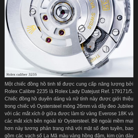
Một chiếc đồng hồ tinh tế được cung cấp năng lượng bởi
Rolex Calibre 2235 là Rolex Lady Datejust Ref. 179171/5.
Chiếc đồng hồ duyên dáng và nữ tính này được giới thiệu
trong chiếc vỏ Oystersteel mỏng 26mm và dây đeo Jubilee
với các mắt xích ở giữa được làm từ vàng Everose 18K và
các mắt xích bên ngoài từ Oystersteel. Bề ngoài mềm mại
hơn này tương phản trang nhã với mặt số đen tuyền, bao
gồm các vạch số La Mã màu vàng hồng đậm, kim cùn dày