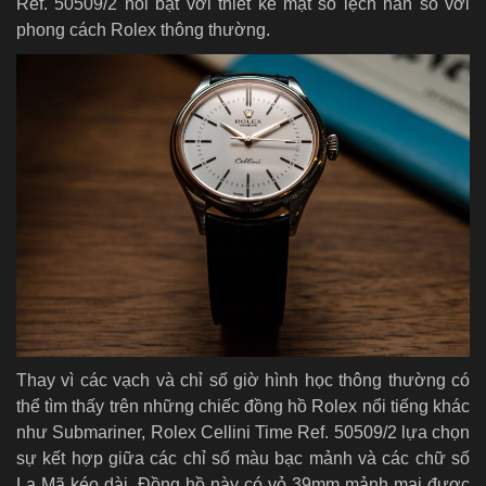
Ref. 50509/2 nổi bật với thiết kế mặt số lệch hẳn so với
phong cách Rolex thông thường.
Thay vì các vạch và chỉ số giờ hình học thông thường có
thể tìm thấy trên những chiếc đồng hồ Rolex nổi tiếng khác
như Submariner, Rolex Cellini Time Ref. 50509/2 lựa chọn
sự kết hợp giữa các chỉ số màu bạc mảnh và các chữ số
La Mã kéo dài. Đồng hồ này có vỏ 39mm mảnh mai được