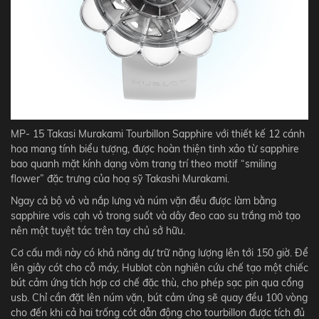
MP- 15 Takasi Murakami Tourbillon Sapphire với thiết kế 12 cánh
hoa mang tính biểu tượng, được hoàn thiện tinh xảo từ sapphire
bao quanh mặt kính dạng vòm trang trí theo motif “smiling
flower” đặc trưng của hoạ sỹ Takashi Murakami.
Ngay cả bộ vỏ và nắp lưng và núm vặn đều được làm bằng
sapphire vơis cạh vỏ trong suốt và dây đeo cao su trắng mờ tạo
nên một tuyệt tác trên tay chủ sở hữu.
Cơ cấu mới này có khả năng dự trữ nặng lượng lên tới 150 giờ. Để
lên giây cót cho cỗ máy, Hublot còn nghiên cứu chế tạo một chiếc
bút cảm ứng tích hợp cơ chế đặc thù, cho phép sạc pin qua cổng
usb. Chỉ cần đặt lên núm vặn, bút cảm ứng sẽ quay đều 100 vòng
cho đến khi cả hai trống cót dẫn động cho tourbillon được tích đủ