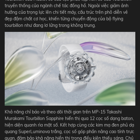
truyền thống của ngành chế tác đồng hồ. Ngoài việc giảm ảnh
hưởng của trọng lực lên chi tiết máy, cấu trúc trên phô diễn vẻ
đẹp đậm chất cơ học, khiến từng chuyển động của bộ flying
tourbillon như đang lơ lửng trong không trung.
Khả năng chỉ báo và theo dõi thời gian trên MP-15 Takashi
Murakami Tourbillon Sapphire hiển thị qua 12 cọc số dạng baton,
hiện diện quanh rìa mặt số. Kết hợp cùng các kim mạ đen phủ dạ
quang SuperLuminova trắng, cọc số góp phần nâng cao tính trực
quan, đảm bảo khả năng hiển thị trong điều kiện thiếu sáng. Chủ