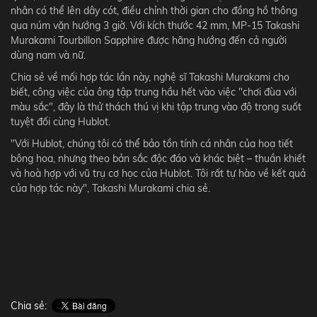
nhân có thể lên dây cót, điều chỉnh thời gian cho đồng hồ thông
qua núm vặn hướng 3 giờ. Với kích thước 42 mm, MP-15 Takashi
Murakami Tourbillon Sapphire được hãng hướng đến cả người
dùng nam và nữ.
Chia sẻ về mối hợp tác lần này, nghệ sĩ Takashi Murakami cho
biết, công việc của ông tập trung hầu hết vào việc "chơi đùa với
màu sắc", đây là thử thách thú vị khi tập trung vào độ trong suốt
tuyệt đối cùng Hublot.
"Với Hublot, chúng tôi có thể bảo tồn tính cá nhân của hoạ tiết
bông hoa, nhưng theo bản sắc độc đáo và khác biệt – thuần khiết
và hoà hợp với vũ trụ cơ học của Hublot. Tôi rất tự hào về kết quả
của hợp tác này", Takashi Murakami chia sẻ.
Chia sẻ: