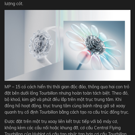
lượng cót.
MP – 15 có cách hiển thị thời gian độc đáo, thông qua hai con trỏ
đặt bên dưới lồng Tourbillon nhưng hoàn toàn tách biệt. Theo đó,
bộ khoá, kim giờ và phút đều lắp trên một trục trung tâm. Khi
đồng hồ hoạt động, trục trung tâm cùng bánh răng giờ sẽ xoay
quanh trụ cố định Tourbillon bằng cách tạo ra cấu trúc đồng trục.
Được đặt trên một trụ xoay liên kết trực tiếp với bộ máy cơ,
không kèm các cầu nối hoặc khung đỡ, cơ cấu Central Flying
Tourbillon của Hublot có cấu tạo phức tạp hơn cơ cấu Tourbillon