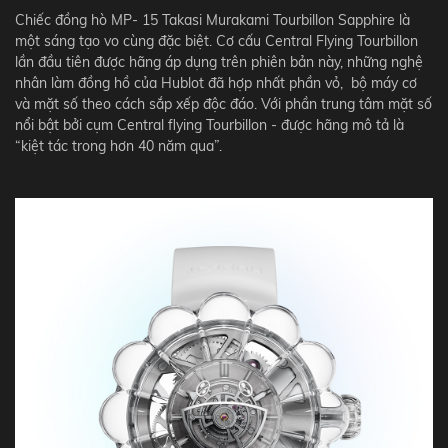
Chiếc đồng hò MP- 15 Takasi Murakami Tourbillon Sapphire là
một sáng tạo vo cùng đặc biệt. Cơ cấu Central Flying Tourbillon
lần đầu tiên được hãng áp dụng trên phiên bản này, những nghệ
nhân làm đồng hồ của Hublot đã hợp nhất phần vỏ, bộ máy cơ
và mặt số theo cách sắp xếp độc đáo. Với phần trung tâm mặt số
nổi bật bởi cụm Central flying Tourbillon - được hãng mô tả là
“kiệt tác trong hơn 40 năm qua”.