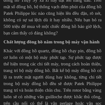
đồng hồ Thụy Sỹ xa xỉ này đặt lên hàng đầu. Trên
mặt số đồng hồ, hệ thống vạch đếm phút của đồng hồ
Patek Philippe lúc nào cũng hiện lên đều đặn, rõ nét,
không có sự sai lệch dù ít hay nhiều. Nếu bạn bỏ ra
500 triệu để mua về một chiếc đồng hồ báo giờ lệch,
bạn cảm thấy có đáng không?
Chất lượng đồng hồ nằm trong bộ máy vận hành
Khác với đồng hồ quartz, đồng hồ chạy pin, đồng hồ
cơ luôn có một bộ máy phức tạp. Sự phức tạp được
thể hiện trong các chi tiết máy, trong cách hoàn thiện,
trang trí bộ máy đồng hồ. Bất kể bộ máy đồng hồ có
lộ ra trước mặt người dùng hay không, từng chi tiết
trong bộ máy đồng hồ đều sẽ được Patek Philippe
trang trí và hoàn thiện chỉn chu. Trên rotor bằng vàng
luôn sẽ có những vân guilloche được khắc thủ công,
trên cầu nối có thể là vân perlage hoặc vân sọc