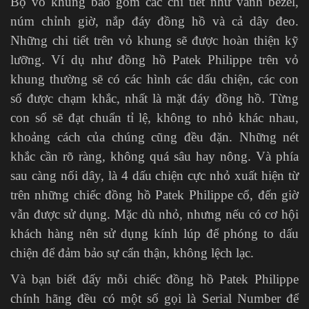
Bộ vỏ khung bao gồm các chi tiết như vành bezel,
núm chỉnh giờ, nắp đáy đồng hồ và cả dây đeo.
Những chi tiết trên vỏ khung sẽ được hoàn thiện kỹ
lưỡng. Ví dụ như đồng hồ Patek Philippe trên vỏ
khung thường sẽ có các hình các dấu chiện, các con
số được chạm khắc, nhất là mặt đáy đồng hồ. Từng
con số sẽ đạt chuẩn tỉ lệ, không to nhỏ khác nhau,
khoảng cách của chúng cũng đều đặn. Những nét
khắc cần rõ ràng, không quá sâu hay nông. Và phía
sau càng nối dây, là 4 dấu chiện cực nhỏ xuất hiện từ
trên những chiếc đồng hồ Patek Philippe cổ, đến giờ
vẫn được sử dụng. Mặc dù nhỏ, nhưng nếu có cơ hội
khách hàng nên sử dụng kính lúp để phóng to dấu
chiện để đảm bảo sự cẩn thận, không lệch lạc.
Và bạn biết đấy mỗi chiếc đồng hồ Patek Philippe
chính hãng đều có một số gọi là Serial Number để