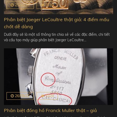
25/10/20
3710
Phân biệt Jaeger LeCoultre thật giả: 4 điểm mấu
chốt dễ dàng
Dưới đây sẽ là một số thông tin chia sẻ về các đặc điểm, chi tiết
và cấu tạo máy giúp phân biệt Jaeger LeCoultre…
26/09/22
5324
Phân biệt đồng hồ Franck Muller thật – giả