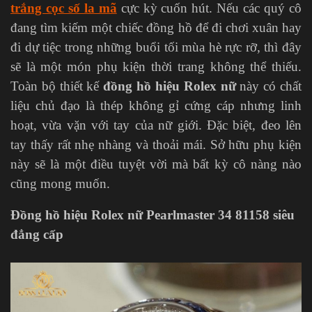
trắng cọc số la mã
cực kỳ cuốn hút. Nếu các quý cô
đang tìm kiếm một chiếc đồng hồ để đi chơi xuân hay
đi dự tiệc trong những buổi tối mùa hè rực rỡ, thì đây
sẽ là một món phụ kiện thời trang không thể thiếu.
Toàn bộ thiết kế
đồng hồ hiệu Rolex nữ
này có chất
liệu chủ đạo là thép không gỉ cứng cáp nhưng linh
hoạt, vừa vặn với tay của nữ giới. Đặc biệt, đeo lên
tay thấy rất nhẹ nhàng và thoải mái. Sở hữu phụ kiện
này sẽ là một điều tuyệt vời mà bất kỳ cô nàng nào
cũng mong muốn.
Đồng hồ hiệu Rolex nữ Pearlmaster 34 81158 siêu
đẳng cấp