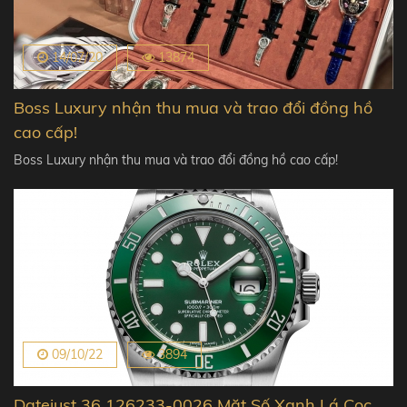
14/07/20
13874
Boss Luxury nhận thu mua và trao đổi đồng hồ
cao cấp!
Boss Luxury nhận thu mua và trao đổi đồng hồ cao cấp!
09/10/22
3894
Datejust 36 126233-0026 Mặt Số Xanh Lá Cọc