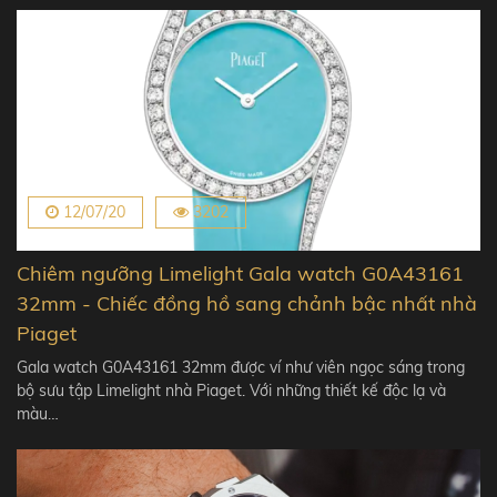
12/07/20
3202
Chiêm ngưỡng Limelight Gala watch G0A43161
32mm - Chiếc đồng hồ sang chảnh bậc nhất nhà
Piaget
Gala watch G0A43161 32mm được ví như viên ngọc sáng trong
bộ sưu tập Limelight nhà Piaget. Với những thiết kế độc lạ và
màu…