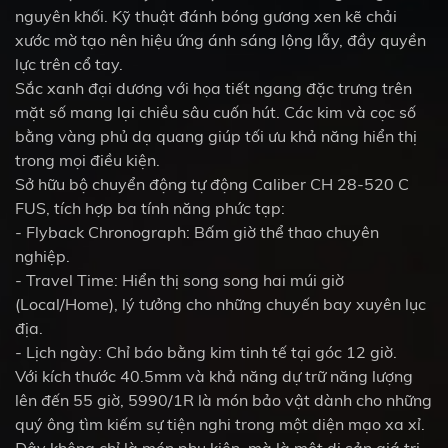
nguyên khối. Kỹ thuật đánh bóng gương xen kẽ chải
xước mờ tạo nên hiệu ứng ánh sáng lộng lẫy, đầy quyền
lực trên cổ tay.
Sắc xanh đại dương với họa tiết ngang đặc trưng trên
mặt số mang lại chiều sâu cuốn hút. Các kim và cọc số
bằng vàng phủ dạ quang giúp tối ưu khả năng hiển thị
trong mọi điều kiện.
Sở hữu bộ chuyển động tự động Caliber CH 28-520 C
FUS, tích hợp ba tính năng phức tạp:
- Flyback Chronograph: Bấm giờ thể thao chuyên
nghiệp.
- Travel Time: Hiển thị song song hai múi giờ
(Local/Home), lý tưởng cho những chuyến bay xuyên lục
địa.
- Lịch ngày: Chỉ báo bằng kim tinh tế tại góc 12 giờ.
Với kích thước 40.5mm và khả năng dự trữ năng lượng
lên đến 55 giờ, 5990/1R là món bảo vật dành cho những
quý ông tìm kiếm sự tiện nghi trong một diện mạo xa xỉ.
Đây không chỉ là món phụ kiện, mà là một di sản giá trị